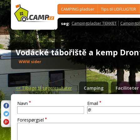
CAMPING pladser
Tips til UDFLUGTER
søg:
Campingpladser TJEKKIET
Campingpl
Vodácké tábořiště a kemp Dro
WWW sider
<<
Tilbage til søgeresultater
Camping
Faciliteter
*
*
Navn
Email
*
Forespørgsel