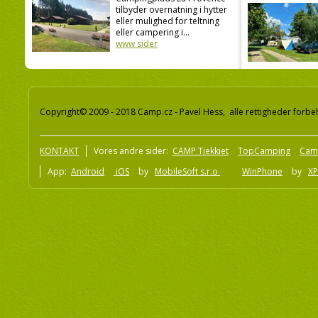
tilbyder overnatning i hytter
eller mulighed for teltning
eller campering i...
www sider
Copyright© 2009 - 2018 Camp.cz - Pavel Hess, alle rettigheder forbe
KONTAKT
Vores andre sider:
CAMP Tjekkiet
TopCamping
Cam
App:
Android
iOS
by
MobileSoft s.r.o
WinPhone
by
XP