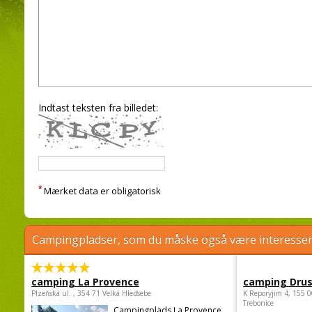
Indtast teksten fra billedet:
*
Mærket data er obligatorisk
Campingpladser, som du måske også være interessere
camping La Provence
camping Dru
Plzeňská ul. , 354 71 Velká Hleďsebe
K Reporyjim 4, 155 0
Trebonice
Campingplads La Provence