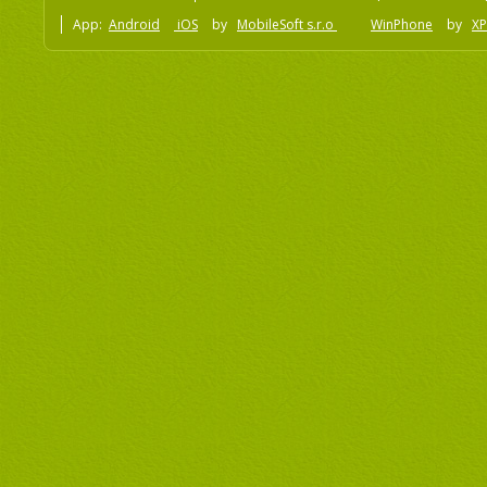
App:
Android
iOS
by
MobileSoft s.r.o
WinPhone
by
XP