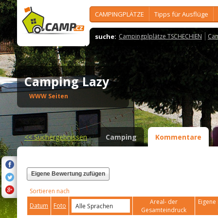
CAMPINGPLÄTZE
Tipps für Ausflüge
suche:
Campingplplätze TSCHECHIEN
Cam
Camping Lazy
WWW Seiten
<<
Suchergebnissen
Camping
Kommentare
Eigene Bewertung zufügen
Sortieren nach
Areal- der
Eigene 
Datum
Foto
Gesamteindruck