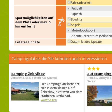
Fahrradverleih
-
Fußball
-
Squash
Sportmöglichkeiten auf
Bowling
dem Platz oder max. 5
Angeln
km entfernt
-
Motorbootsport
-
Abenteuercentrum (Seilbahn
Datum letztes Update
Letztes Update
Campingplätze, die Sie könnten auch interessieren
camping Žebrákov
autocamping
Žebrákov 3, 58291 Světlá nad Sázavou
Třída.T.G.Masaryka 
Skalice
Der Campingplatz befindet
sich in dem kleinen Dorf
Žebrakov, nicht weit von dem
Städtchen Světlá nad...
www Seiten