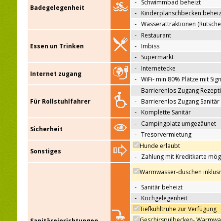
-
Schwimmbad beheizt
Badegelegenheit
-
Kinderplanschbecken beheiz
-
Wasserattraktionen (Rutsche
-
Restaurant
Essen un Trinken
-
Imbiss
-
Supermarkt
-
Internetecke
Internet zugang
-
WiFi- min 80% Plätze mit Sign
-
Barrierenlos Zugang Rezept
Für Rollstuhlfahrer
-
Barrierenlos Zugang Sanitär
-
Komplette Sanitär
-
Campingplatz umgezäunet
Sicherheit
-
Tresorvermietung
Hunde erlaubt
Sonstiges
-
Zahlung mit Kreditkarte mög
Warmwasser-duschen inklusi
-
Sanitär beheizt
-
Kochgelegenheit
Tiefkühltruhe zur Verfügung
Geschirspülbecken- Warmwa
Sanitäreinrichtungen