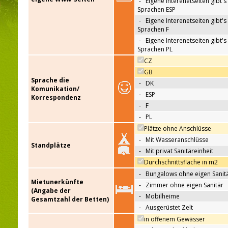
-
Eigene Interenetseiten gibt's 
Sprachen ESP
-
Eigene Interenetseiten gibt's 
Sprachen F
-
Eigene Interenetseiten gibt's 
Sprachen PL
CZ
GB
Sprache die
-
DK
Komunikation/
-
ESP
Korrespondenz
-
F
-
PL
Plätze ohne Anschlüsse
-
Mit Wasseranschlüsse
Standplätze
-
Mit privat Sanitäreinheit
Durchschnittsfläche in m2
-
Bungalows ohne eigen Sanit
Mietunerkünfte
-
Zimmer ohne eigen Sanitär
(Angabe der
-
Mobilheime
Gesamtzahl der Betten)
-
Ausgerüstet Zelt
in offenem Gewässer