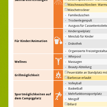
Wäschewaschbecken- Warm
Wäschetrockner
-
Familieduschen
-
Trockenlegenpult
-
Ausguss für Cassettentoilett
-
Kinderspielplatz
-
Miniclub für Kinder
Für Kinder/Animation
-
Diskothek
-
Organisierte Freizeitgestalt
-
Whirpool
Wellnes
-
Massagen
-
Beauty-Abteilung
Feuerstätte an Standplatz mö
Grillmöglichkeit
Barbecue erlaubt
-
Volleyball
-
Basketball
-
Mehrfunktionssportplatz
Sportmöglichkeiten auf
dem Campigplatz
-
Minigolf
Billard