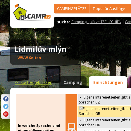
CAMPINGPLÄTZE
Tipps für Ausflüge
suche:
Campingplplätze TSCHECHIEN
Cam
Lidmilův mlýn
WWW Seiten
<<
Suchergebnissen
Camping
Einrichtungen
-
Eigene Interenetseiten gibt's 
Sprachen CZ
Eigene Interenetseiten gibt's 
Sprachen GB
-
Eigene Interenetseiten gibt's 
Sprachen DK
In welche Sprache sind
eigene Www-seiten