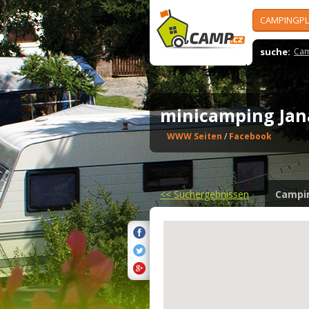
CAMPINGPL
suche:
Cam
minicamping Ja
WWW Seiten
/
Facebook
<<
Suchergebnissen
Campi