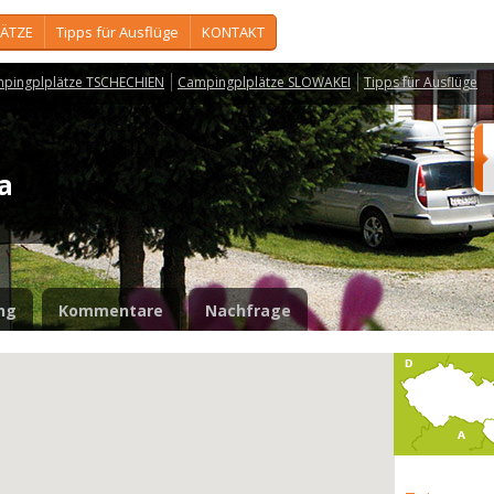
ÄTZE
Tipps für Ausflüge
KONTAKT
pingplplätze TSCHECHIEN
Campingplplätze SLOWAKEI
Tipps für Ausflüge
na
ng
Kommentare
Nachfrage