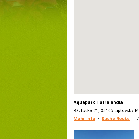
Aquapark Tatralandia
Ráztocká 21, 03105 Liptovský M
Mehr info
/
Suche Route
/