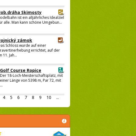
Bob.dráha Skimosty
odelbahn ist ein alljährliches Idealziel
ür alle. Man kann schöne Umgebun...
Bojnický zámok
as Schloss wurde auf einer
ravertinerhebung errichtet, auf der
m 11. Jah...
Golf Course Ropice
Der 18-Loch-Meisterschaftsplatz, mit
einer Länge von 5398 m, Par 72, mit
...
4
5
6
7
8
9
10
...