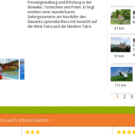
Freizeitgestaltung und Erholung in der
Slowakei, Tschechien und Polen. Er liegt
inmitten einer wunderbaren
Gebirgsszenerie am Nordufer des
R
Stausees Liptovská Mara mit Aussicht auf
f
die West-Tatra und die Niedere Tatra.
91
km
D
T
i
97
km
111
km
1
2
3
en auch interessieren