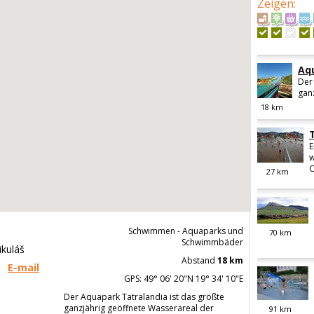
Zeigen
:
Aq
Der
ganz
18
km
E
w
C
27
km
Schwimmen - Aquaparks und
70
km
Schwimmbäder
ikuláš
Abstand
18 km
E-mail
GPS: 49° 06' 20"N 19° 34' 10"E
Der Aquapark Tatralandia ist das größte
ganzjährig geöffnete Wasserareal der
91
km