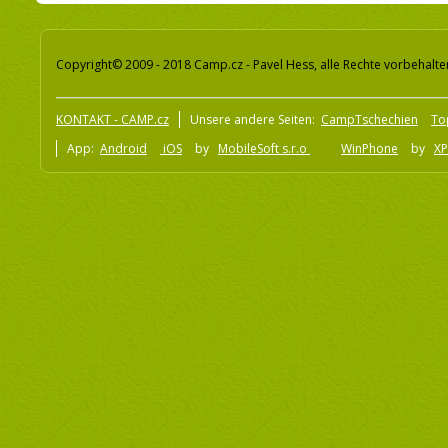
Copyright© 2009 - 2018 Camp.cz - Pavel Hess, alle Rechte vorbehalte
KONTAKT - CAMP.cz
Unsere andere Seiten:
CampTschechien
To
App:
Android
iOS
by
MobileSoft s.r.o
WinPhone
by
XP