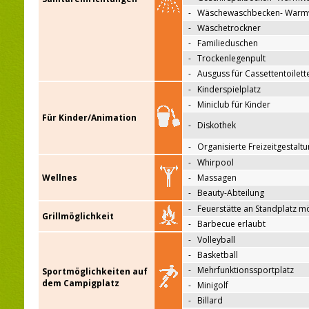
-
Wäschewaschbecken- Warm
-
Wäschetrockner
-
Familieduschen
-
Trockenlegenpult
-
Ausguss für Cassettentoilett
-
Kinderspielplatz
-
Miniclub für Kinder
Für Kinder/Animation
-
Diskothek
-
Organisierte Freizeitgestalt
-
Whirpool
Wellnes
-
Massagen
-
Beauty-Abteilung
-
Feuerstätte an Standplatz m
Grillmöglichkeit
-
Barbecue erlaubt
-
Volleyball
-
Basketball
-
Mehrfunktionssportplatz
Sportmöglichkeiten auf
dem Campigplatz
-
Minigolf
-
Billard