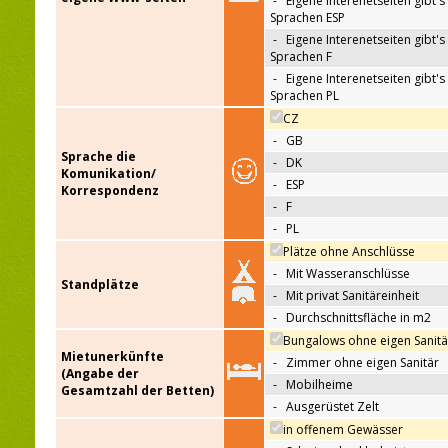
-
Eigene Interenetseiten gibt's 
Sprachen ESP
-
Eigene Interenetseiten gibt's 
Sprachen F
-
Eigene Interenetseiten gibt's 
Sprachen PL
CZ
-
GB
Sprache die
-
DK
Komunikation/
-
ESP
Korrespondenz
-
F
-
PL
Plätze ohne Anschlüsse
-
Mit Wasseranschlüsse
Standplätze
-
Mit privat Sanitäreinheit
-
Durchschnittsfläche in m2
Bungalows ohne eigen Sanitä
Mietunerkünfte
-
Zimmer ohne eigen Sanitär
(Angabe der
-
Mobilheime
Gesamtzahl der Betten)
-
Ausgerüstet Zelt
in offenem Gewässer