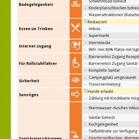
-
Schwimmbad beheizt
Badegelegenheit
-
Kinderplanschbecken beheiz
-
Wasserattraktionen (Rutsche
Restaurant
Essen un Trinken
-
Imbiss
-
Supermarkt
-
Internetecke
Internet zugang
-
WiFi- min 80% Plätze mit Sign
-
Barrierenlos Zugang Rezept
Für Rollstuhlfahrer
-
Barrierenlos Zugang Sanitär
-
Komplette Sanitär
-
Campingplatz umgezäunet
Sicherheit
-
Tresorvermietung
Hunde erlaubt
Sonstiges
-
Zahlung mit Kreditkarte mög
-
Warmwasser-duschen inklus
-
Sanitär beheizt
-
Kochgelegenheit
-
Tiefkühltruhe zur Verfügung
-
Geschirspülbecken- Warmw
Sanitäreinrichtungen