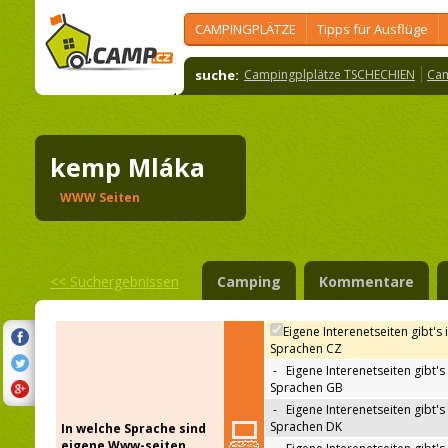
CAMPINGPLÄTZE
Tipps für Ausflüge
suche:
Campingplplätze TSCHECHIEN
Cam
kemp Mláka
WWW Seiten
<<
Suchergebnissen
Camping
Kommentare
Eigene Interenetseiten gibt's 
Sprachen CZ
-
Eigene Interenetseiten gibt's 
Sprachen GB
-
Eigene Interenetseiten gibt's 
Sprachen DK
In welche Sprache sind
eigene Www-seiten