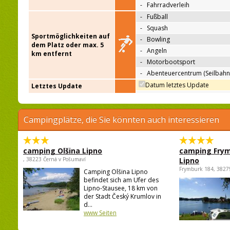
-
Fahrradverleih
-
Fußball
-
Squash
Sportmöglichkeiten auf
-
Bowling
dem Platz oder max. 5
-
Angeln
km entfernt
-
Motorbootsport
-
Abenteuercentrum (Seilbahn
Datum letztes Update
Letztes Update
Campingplätze, die Sie könnten auch interessieren
camping Olšina Lipno
camping Fry
, 38223 Černá v Pošumaví
Lipno
Frymburk 184, 3827
Camping Olšina Lipno
befindet sich am Ufer des
Lipno-Stausee, 18 km von
der Stadt Český Krumlov in
d...
www Seiten