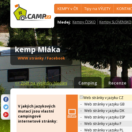
KEMPY v ČR
Tipy na VÝLETY
KONTAK
hledej:
Kempy ČESKO
Kempy SLOVENSKO
kemp Mláka
WWW stránky
/
Facebook
<<
Zpět na výsledky hledání
Camping
Recenze
Web stránky v jazyku CZ
-
Web stránky v jazyku GB
V jakých jazykových
-
Web stránky v jazyku DK
mutací jsou vlastní
campingové
-
Web stránky v jazyku ESP
internetové stránky:
-
Web stránky v jazyku F
-
Web stránky v jazyku PL