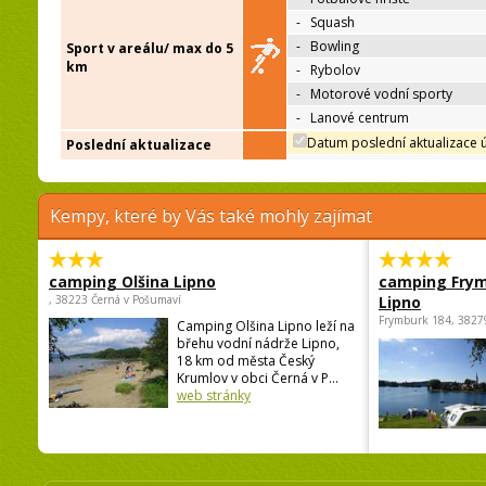
-
Squash
-
Bowling
Sport v areálu/ max do 5
km
-
Rybolov
-
Motorové vodní sporty
-
Lanové centrum
Datum poslední aktualizace 
Poslední aktualizace
Kempy, které by Vás také mohly zajímat
camping Olšina Lipno
camping Fry
, 38223 Černá v Pošumaví
Lipno
Frymburk 184, 3827
Camping Olšina Lipno leží na
břehu vodní nádrže Lipno,
18 km od města Český
Krumlov v obci Černá v P...
web stránky