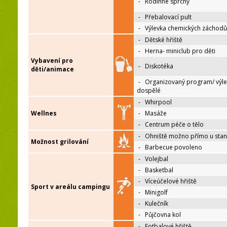
-
Rodinné sprchy
-
Přebalovací pult
-
Výlevka chemických záchodů
-
Dětské hřiště
-
Herna- miniclub pro děti
Vybavení pro
-
Diskotéka
děti/animace
-
Organizovaný program/ výle
dospělé
-
Whirpool
Wellnes
-
Masáže
-
Centrum péče o tělo
-
Ohniště možno přímo u sta
Možnost grilování
-
Barbecue povoleno
-
Volejbal
-
Basketbal
-
Víceúčelové hřiště
Sport v areálu campingu
-
Minigolf
-
Kulečník
-
Půjčovna kol
-
Fotbalové hřiště