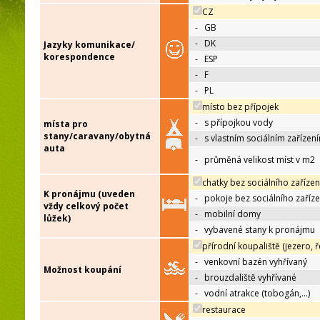
CZ
-
GB
-
DK
Jazyky komunikace/
korespondence
-
ESP
-
F
-
PL
místo bez přípojek
-
s přípojkou vody
místa pro
stany/caravany/obytná
-
s vlastním sociálním zařízen
auta
-
průměná velikost míst v m2
chatky bez sociálního zařízen
K pronájmu (uveden
-
pokoje bez sociálního zaříze
vždy celkový počet
-
mobilní domy
lůžek)
-
vybavené stany k pronájmu
přírodní koupaliště (jezero, ř
-
venkovní bazén vyhřívaný
Možnost koupání
-
brouzdaliště vyhřívané
-
vodní atrakce (tobogán,…)
restaurace