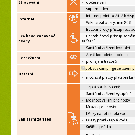
Stravování
-
občerstvení
-
supermarket
-
internet point-počitač k disp
Internet
-
WiFi- areál pokryt min 80%
-
Bezbariérový přístup recep
Pro handicapované
-
Berzabiérový přístup sociáln
osoby
zařízení
-
Sanitární zařízení komplet
-
Areál kompletne oplocen
Bezpečnost
-
pronájem trezorů
pobyt v campingu se psem p
Ostatní
-
možnost platby platební kar
-
Teplá sprcha v ceně
-
Sanitární zařízení vytápěné
-
Možnost vaření pro hosty
-
Mrazák pro hosty
-
Dřezy nádobí teplá voda
Sanitární zařízení
-
Dřezy praní - teplá voda
-
Sušička prádla