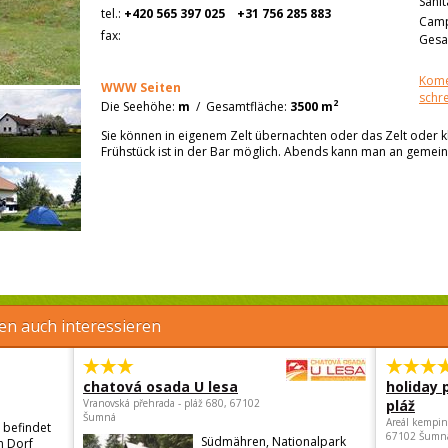
Sanit
tel.:
+420 565 397 025
+31 756 285 883
Camp
fax:
Gesa
Kome
WWW Seiten
schr
2
Die Seehöhe:
m
/
Gesamtfläche:
3500 m
Sie können in eigenem Zelt übernachten oder das Zelt oder 
Frühstück ist in der Bar möglich. Abends kann man an gemein
en auch interessieren
chatová osada U lesa
holiday 
Vranovská přehrada - pláž 680, 67102
pláž
Šumná
Areál kempin
 befindet
67102 Šumn
Südmähren, Nationalpark
n Dorf