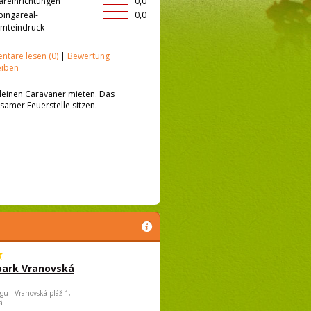
äreinrichtungen
0,0
ingareal-
0,0
mteindruck
ntare lesen
(0)
|
Bewertung
eiben
kleinen Caravaner mieten. Das
samer Feuerstelle sitzen.
park Vranovská
gu - Vranovská pláž 1,
á