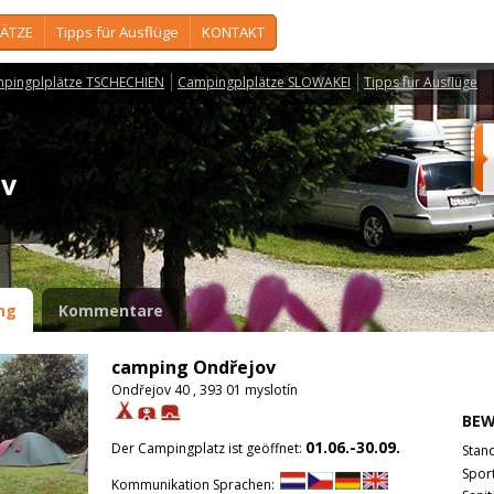
ÄTZE
Tipps für Ausflüge
KONTAKT
pingplplätze TSCHECHIEN
Campingplplätze SLOWAKEI
Tipps für Ausflüge
ov
ng
Kommentare
camping Ondřejov
Ondřejov 40 , 393 01 myslotín
BE
01.06.-30.09.
Der Campingplatz ist geöffnet:
Stan
Spor
Kommunikation Sprachen: