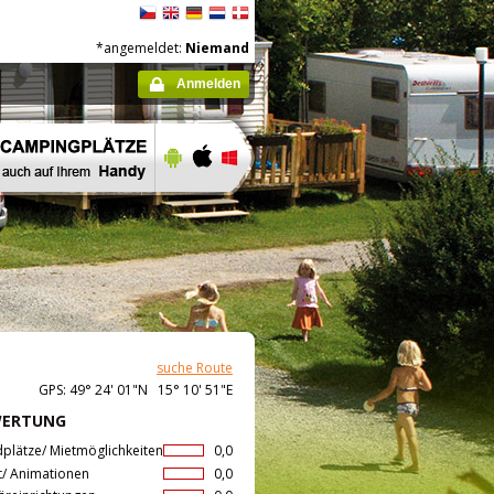
*angemeldet:
Niemand
Anmelden
suche Route
GPS: 49° 24' 01"N 15° 10' 51"E
WERTUNG
dplätze/ Mietmöglichkeiten
0,0
t/ Animationen
0,0