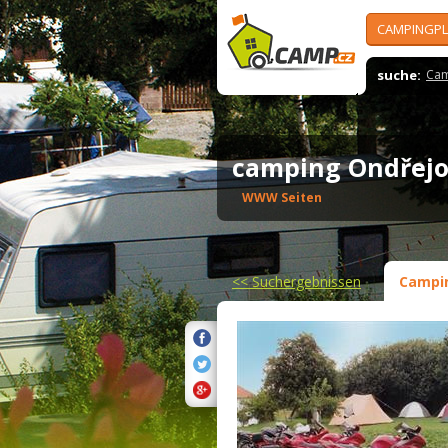
CAMPINGPL
suche:
Cam
camping Ondřej
WWW Seiten
<<
Suchergebnissen
Campi