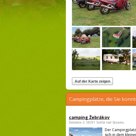
Campingplätze, die Sie könnt
camping Žebrákov
Žebrákov 3, 58291 Světlá nad Sázavou
Der Campingplatz
sich in dem kleine