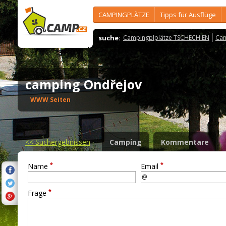
CAMPINGPLÄTZE
Tipps für Ausflüge
suche:
Campingplplätze TSCHECHIEN
Cam
camping Ondřejov
WWW Seiten
<<
Suchergebnissen
Camping
Kommentare
*
*
Name
Email
*
Frage