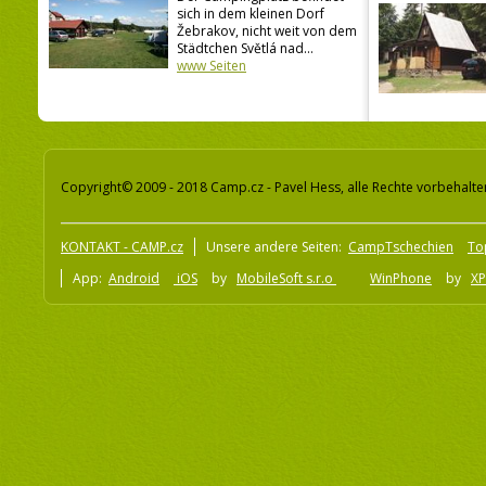
sich in dem kleinen Dorf
Žebrakov, nicht weit von dem
Städtchen Světlá nad...
www Seiten
Copyright© 2009 - 2018 Camp.cz - Pavel Hess, alle Rechte vorbehalte
KONTAKT - CAMP.cz
Unsere andere Seiten:
CampTschechien
To
App:
Android
iOS
by
MobileSoft s.r.o
WinPhone
by
XP