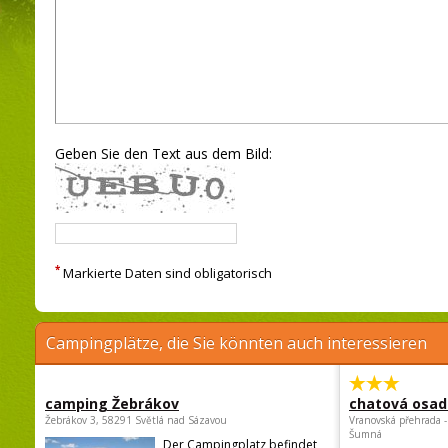
Geben Sie den Text aus dem Bild:
*
Markierte Daten sind obligatorisch
Campingplätze, die Sie könnten auch interessieren
camping Žebrákov
chatová osad
Žebrákov 3, 58291 Světlá nad Sázavou
Vranovská přehrada -
Šumná
Der Campingplatz befindet