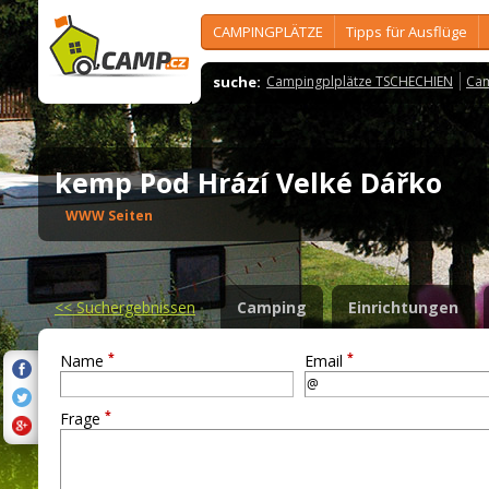
CAMPINGPLÄTZE
Tipps für Ausflüge
suche:
Campingplplätze TSCHECHIEN
Cam
kemp Pod Hrází Velké Dářko
WWW Seiten
<<
Suchergebnissen
Camping
Einrichtungen
*
*
Name
Email
*
Frage