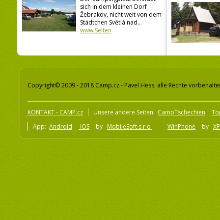
sich in dem kleinen Dorf
Žebrakov, nicht weit von dem
Städtchen Světlá nad...
www Seiten
Copyright© 2009 - 2018 Camp.cz - Pavel Hess, alle Rechte vorbehalte
KONTAKT - CAMP.cz
Unsere andere Seiten:
CampTschechien
To
App:
Android
iOS
by
MobileSoft s.r.o
WinPhone
by
XP