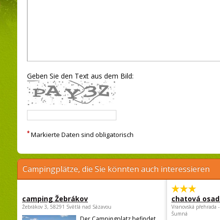
Geben Sie den Text aus dem Bild:
*
Markierte Daten sind obligatorisch
Campingplätze, die Sie könnten auch interessieren
camping Žebrákov
chatová osad
Žebrákov 3, 58291 Světlá nad Sázavou
Vranovská přehrada -
Šumná
Der Campingplatz befindet