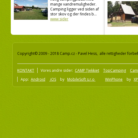
mange vandremuligheder.
Camping ligger ved siden af
stor skov og der findes b...
www sider
Copyright© 2009 - 2018 Camp.cz - Pavel Hess, alle rettigheder forbe
KONTAKT
Vores andre sider:
CAMP Tjekkiet
TopCamping
Cam
App:
Android
iOS
by
MobileSoft s.r.o
WinPhone
by
XP