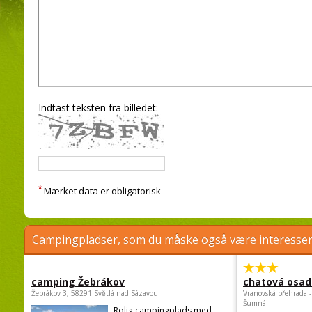
Indtast teksten fra billedet:
*
Mærket data er obligatorisk
Campingpladser, som du måske også være interessere
camping Žebrákov
chatová osad
Žebrákov 3, 58291 Světlá nad Sázavou
Vranovská přehrada -
Šumná
Rolig campingplads med