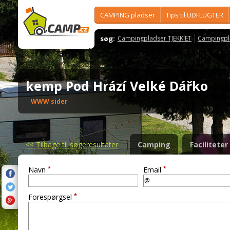
CAMPING pladser
Tips til UDFLUGTER
søg:
Campingpladser TJEKKIET
Campingpl
kemp Pod Hrází Velké Dářko
WWW sider
<<
Tilbage til søgeresultater
Camping
Faciliteter
*
*
Navn
Email
*
Forespørgsel