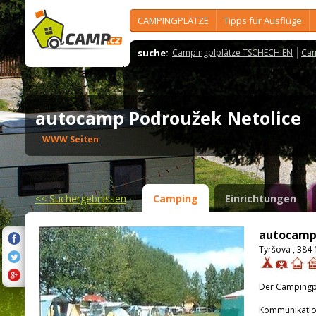
CAMPINGPLÄTZE
Tipps für Ausflüge
suche:
Campingplplätze TSCHECHIEN
Cam
autocamp Podroužek Netolice
WWW Seiten
<<
Suchergebnissen
Camping
Einrichtungen
autocamp
Tyršova , 384 
Der Campingpla
Kommunikatio