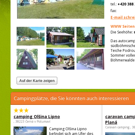
tel.:
+420 388 
fax:
E-mail schre
WWW Seiten
Die Seehöhe:
Das autocamp 
südböhmischem 
Teiche Podrou
Sommer voller
Böhmerwaldes 
Campingplätze, die Sie könnten auch interessieren
camping Olšina Lipno
caravan camp
, 38223 Černá v Pošumaví
Planá
Caravan camping , 3
Camping Olšina Lipno
befindet sich am Ufer des