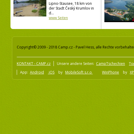
Lipno-Stausee, 18 km von
der Stadt Český Krumlov in
d...
www Seiten
Copyright© 2009 - 2018 Camp.cz - Pavel Hess, alle Rechte vorbehalte
KONTAKT - CAMP.cz
Unsere andere Seiten:
CampTschechien
To
App:
Android
iOS
by
MobileSoft s.r.o
WinPhone
by
XP