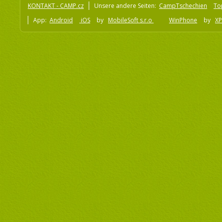
KONTAKT - CAMP.cz
Unsere andere Seiten:
CampTschechien
To
App:
Android
iOS
by
MobileSoft s.r.o
WinPhone
by
XP