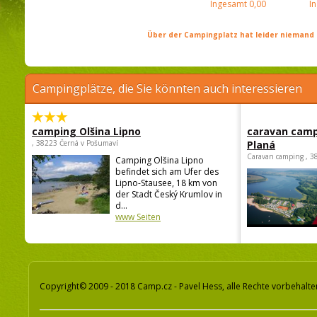
Ingesamt
0,00
I
Über der Campingplatz hat leider niemand 
Campingplätze, die Sie könnten auch interessieren
camping Olšina Lipno
caravan camp
, 38223 Černá v Pošumaví
Planá
Caravan camping , 3
Camping Olšina Lipno
befindet sich am Ufer des
Lipno-Stausee, 18 km von
der Stadt Český Krumlov in
d...
www Seiten
Copyright© 2009 - 2018 Camp.cz - Pavel Hess, alle Rechte vorbehalte