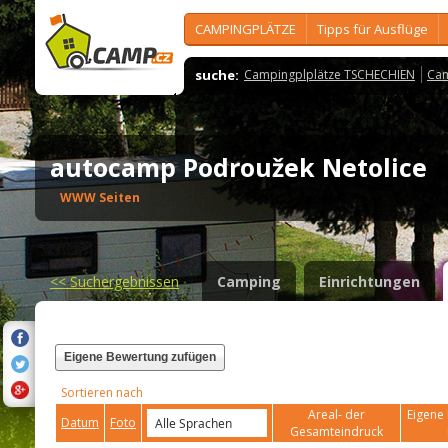
CAMPINGPLÄTZE
Tipps für Ausflüge
suche:
Campingplplätze TSCHECHIEN
Cam
autocamp Podroužek Netolice
WWW Seiten
<<
Suchergebnissen
Camping
Einrichtungen
Eigene Bewertung zufügen
Sortieren nach
Areal- der
Eigene 
Datum
Foto
Gesamteindruck