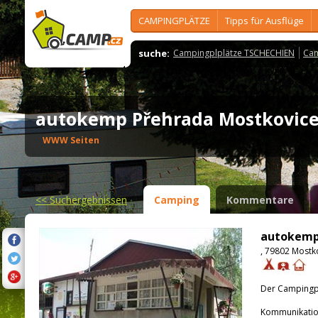
CAMPINGPLÄTZE
Tipps für Ausflüge
suche:
Campingplplätze TSCHECHIEN
Cam
autokemp Přehrada Mostkovi
WWW Seiten
<<
Suchergebnissen
Camping
Kommentare
autokemp
, 79802 Mostk
Der Campingpla
Kommunikatio