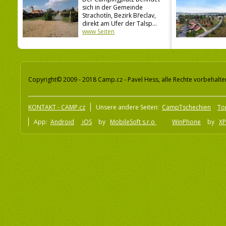
sich in der Gemeinde
Strachotín, Bezirk Břeclav,
direkt am Ufer der Talsp...
www Seiten
Copyright© 2009 - 2018 Camp.cz - Pavel Hess, alle Rechte vorbehalte
KONTAKT - CAMP.cz
Unsere andere Seiten:
CampTschechien
To
App:
Android
iOS
by
MobileSoft s.r.o
WinPhone
by
XP