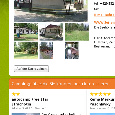
tel.:
+420 582 
fax:
E-mail schre
WWW Seiten
Die Seehöhe:
Der Autocampi
Hüttchen, Zel
Restaurant mö
Campingplätze, die Sie könnten auch interessieren
autocamp Free Star
Kemp Merkur
Strachotín
Pasohlávky
Šakvická 3, 693 01 Strachotín
Pasohlávky ev. č. 11
Der Campingplatz befindet