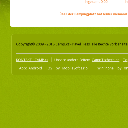
Ingesamt
0,00
I
Über der Campingplatz hat leider niemand 
Copyright© 2009 - 2018 Camp.cz - Pavel Hess, alle Rechte vorbehalte
KONTAKT - CAMP.cz
Unsere andere Seiten:
CampTschechien
To
App:
Android
iOS
by
MobileSoft s.r.o
WinPhone
by
XP