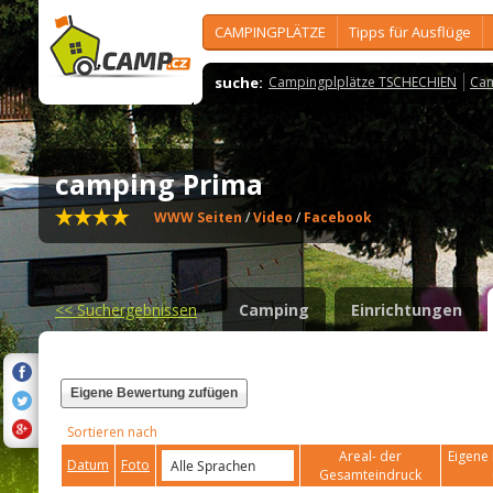
CAMPINGPLÄTZE
Tipps für Ausflüge
suche:
Campingplplätze TSCHECHIEN
Cam
camping Prima
WWW Seiten
/
Video
/
Facebook
<<
Suchergebnissen
Camping
Einrichtungen
Eigene Bewertung zufügen
Sortieren nach
Areal- der
Eigene 
Datum
Foto
Gesamteindruck