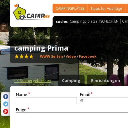
CAMPINGPLÄTZE
Tipps für Ausflüge
suche:
Campingplplätze TSCHECHIEN
Cam
camping Prima
WWW Seiten
/
Video
/
Facebook
<<
Suchergebnissen
Camping
Einrichtungen
*
*
Name
Email
*
Frage