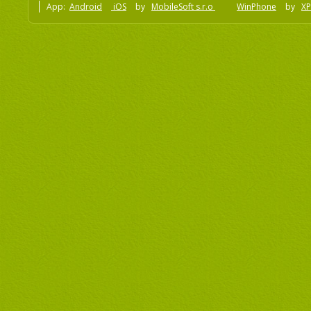
App:
Android
iOS
by
MobileSoft s.r.o
WinPhone
by
XP