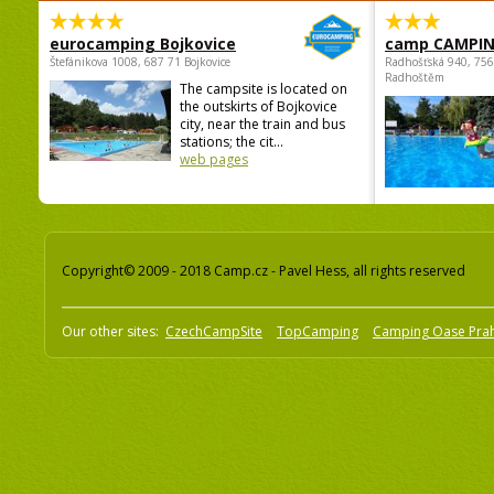
eurocamping Bojkovice
camp CAMPI
Štefánikova 1008, 687 71 Bojkovice
Radhošťská 940, 75
Radhoštěm
The campsite is located on
the outskirts of Bojkovice
city, near the train and bus
stations; the cit...
web pages
Copyright© 2009 - 2018 Camp.cz - Pavel Hess, all rights reserved
Our other sites:
CzechCampSite
TopCamping
Camping Oase Pra