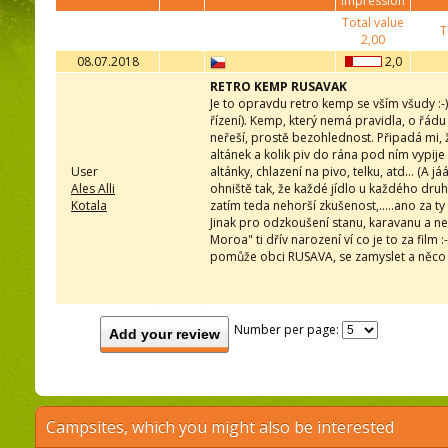
impression
Total value
T
2,00
08.07.2018
2,0
RETRO KEMP RUSAVAK
Je to opravdu retro kemp se vším všudy :-
řízení). Kemp, který nemá pravidla, o řádu
neřeší, prostě bezohlednost. Připadá mi, ž
altánek a kolik piv do rána pod ním vypije :
User
altánky, chlazení na pivo, telku, atd... (A 
Ales Alli
ohniště tak, že každé jídlo u každého dr
Kotala
zatím teda nehorší zkušenost,.....ano za ty 
Jinak pro odzkoušení stanu, karavanu a n
Moroa" ti dřív narození ví co je to za film 
pomůže obci RUSAVA, se zamyslet a něco pro
Number per page:
Add your review
Campsites, which you might also be interested