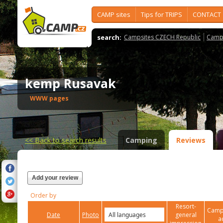
CAMP sites
Tips for TRIPS
CONTACT
search:
Campsites CZECH Republic
Camps
kemp Rusavak
WWW pages
<<
Back to search results
Camping
Reviews
Add your review
Order by
Resort-
Campi
Date
Photo
general
a