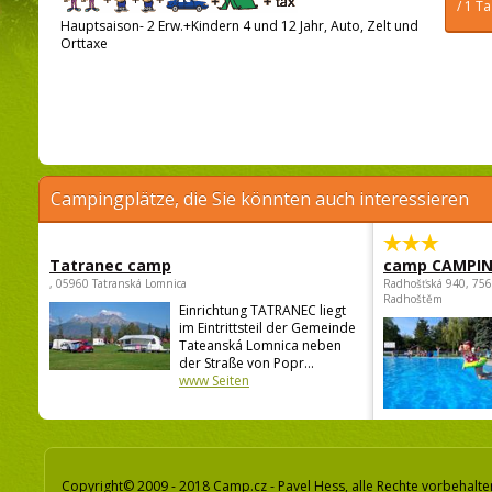
/ 1 T
Hauptsaison- 2 Erw.+Kindern 4 und 12 Jahr, Auto, Zelt und
Orttaxe
Campingplätze, die Sie könnten auch interessieren
Tatranec camp
camp CAMPI
, 05960 Tatranská Lomnica
Radhošťská 940, 75
Radhoštěm
Einrichtung TATRANEC liegt
im Eintrittsteil der Gemeinde
Tateanská Lomnica neben
der Straße von Popr...
www Seiten
Copyright© 2009 - 2018 Camp.cz - Pavel Hess, alle Rechte vorbehalte