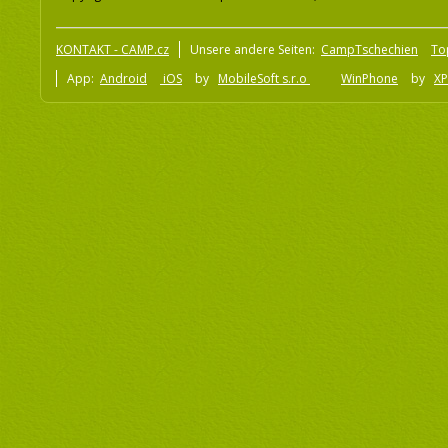
KONTAKT - CAMP.cz
Unsere andere Seiten:
CampTschechien
To
App:
Android
iOS
by
MobileSoft s.r.o
WinPhone
by
XP