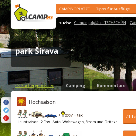
CAMPINGPLÄTZE
Tipps für Ausflüge
suche:
Campingplplätze TSCHECHIEN
Cam
park Šírava
<<
Suchergebnissen
Camping
Kommentare
Hochsaison
/ 1 T
Hauptsaison- 2 Erw., Auto, Wohnwagen, Strom und Orttaxe