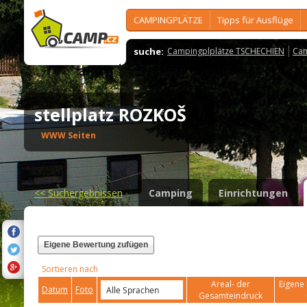
CAMPINGPLÄTZE
Tipps für Ausflüge
suche:
Campingplplätze TSCHECHIEN
Cam
stellplatz ROZKOŠ
WWW Seiten
<<
Suchergebnissen
Camping
Einrichtungen
Eigene Bewertung zufügen
Sortieren nach
Areal- der
Eigene 
Datum
Foto
Gesamteindruck