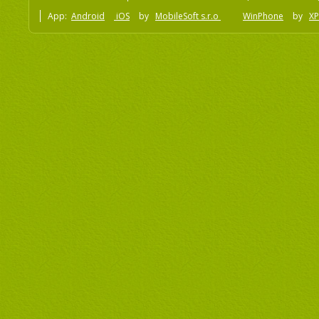
App:
Android
iOS
by
MobileSoft s.r.o
WinPhone
by
XP