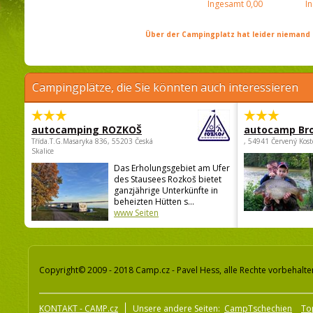
Ingesamt
0,00
I
Über der Campingplatz hat leider niemand 
Campingplätze, die Sie könnten auch interessieren
autocamping ROZKOŠ
autocamp Br
Třída.T.G.Masaryka 836, 55203 Česká
, 54941 Červený Kost
Skalice
Das Erholungsgebiet am Ufer
des Stausees Rozkoš bietet
ganzjährige Unterkünfte in
beheizten Hütten s...
www Seiten
Copyright© 2009 - 2018 Camp.cz - Pavel Hess, alle Rechte vorbehalte
KONTAKT - CAMP.cz
Unsere andere Seiten:
CampTschechien
To