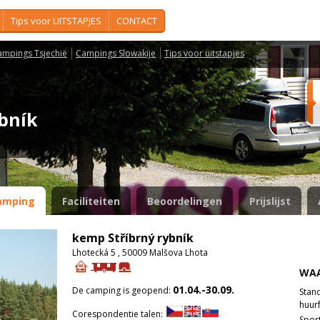
Tips voor UITSTAPJES
CONTACT
ampings Tsjechië
Campings Slowakije
Tips voor uitstapjes
ybník
amping
Faciliteiten
Beoordelingen
Prijslijst
kemp Stříbrný rybník
Lhotecká 5 , 50009 Malšova Lhota
WAA
01.04.-30.09.
De camping is geopend:
Stan
huurf
Corespondentie talen:
Spor