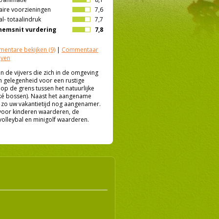
aire voorzieningen
7,6
l- totaalindruk
7,7
emsnit vurdering
7,8
entare bekijken
(9)
|
Commentaar
jven
an de vijvers die zich in de omgeving
n gelegenheid voor een rustige
op de grens tussen het natuurlijke
cké bossen). Naast het aangename
zo uw vakantietijd nog aangenamer.
s voor kinderen waarderen, de
volleybal en minigolf waarderen.