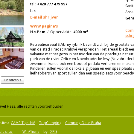
tel.:
+420 777 479 997
Sanit
fax:
Areaa
E-mail shrijven
Genn
WWW pagina's
Comm
2
N.A.P.:
m
/
Oppervlakte:
4000 m
schri
Recreatieareaal Stříbrný rybník bevindt zich bij de grootste v
van de stad Hradec Králové verspreiden. Het areaal biedt ee
vakantie met het gezin in het midden van de prachtige natuur 
park van de rivier Orlice en Novohradecké lesy (Novohrade
zwemmen kunt u ook een boot of pedalo verhuren en maken 
Kinderen zullen vooral de lokale glijbaan en een speelplaat
liefhebbers van sport zullen dan een speelplaats voor beach
avel Hess, alle rechten voorbehouden
sites:
CAMP Tsjechië
TopCamping
Camping Oase Praha
ft s.r.o
WinPhone
by
XPIS