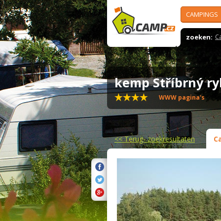
CAMPINGS
zoeken:
C
kemp Stříbrný r
WWW pagina's
<<
Terug- zoekresultaten
C