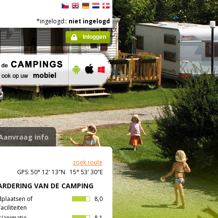
*ingelogd::
niet ingelogd
Inloggen
Aanvraag info
zoek route
GPS: 50° 12' 13"N 15° 53' 30"E
RDERING VAN DE CAMPING
dplaatsen of
8,0
aciliteiten
t/animatie
8,1