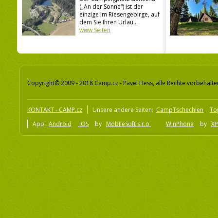
(„An der Sonne“) ist der
einzige im Riesengebirge, auf
dem Sie Ihren Urlau...
www Seiten
Copyright© 2009 - 2018 Camp.cz - Pavel Hess, alle Rechte vorbehalte
KONTAKT - CAMP.cz
Unsere andere Seiten:
CampTschechien
To
App:
Android
iOS
by
MobileSoft s.r.o
WinPhone
by
XP