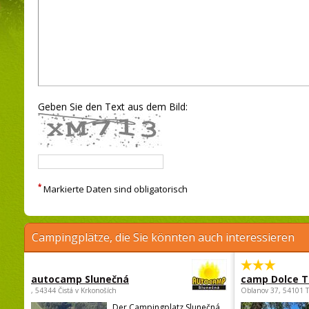
Geben Sie den Text aus dem Bild:
*
Markierte Daten sind obligatorisch
Campingplätze, die Sie könnten auch interessieren
autocamp Slunečná
camp Dolce T
, 54344 Čistá v Krkonoších
Oblanov 37, 54101 
Der Campingplatz Slunečná