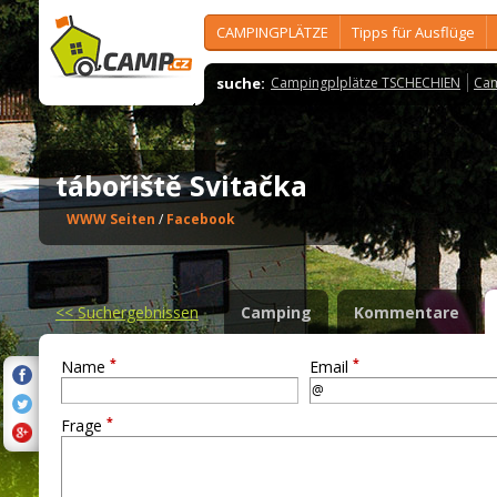
CAMPINGPLÄTZE
Tipps für Ausflüge
suche:
Campingplplätze TSCHECHIEN
Cam
tábořiště Svitačka
WWW Seiten
/
Facebook
<<
Suchergebnissen
Camping
Kommentare
*
*
Name
Email
*
Frage