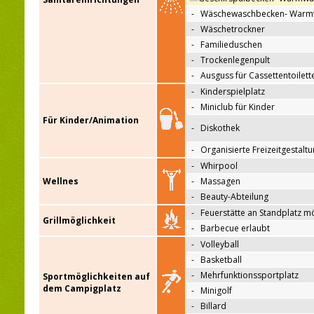
-
Wäschewaschbecken- Warm
-
Wäschetrockner
-
Familieduschen
-
Trockenlegenpult
-
Ausguss für Cassettentoilett
-
Kinderspielplatz
-
Miniclub für Kinder
Für Kinder/Animation
-
Diskothek
-
Organisierte Freizeitgestalt
-
Whirpool
Wellnes
-
Massagen
-
Beauty-Abteilung
-
Feuerstätte an Standplatz m
Grillmöglichkeit
-
Barbecue erlaubt
-
Volleyball
-
Basketball
-
Mehrfunktionssportplatz
Sportmöglichkeiten auf
dem Campigplatz
-
Minigolf
-
Billard