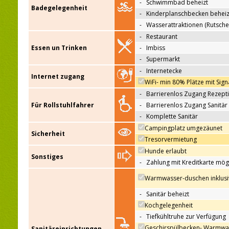
-
Schwimmbad beheizt
Badegelegenheit
-
Kinderplanschbecken beheiz
-
Wasserattraktionen (Rutsche
-
Restaurant
Essen un Trinken
-
Imbiss
-
Supermarkt
-
Internetecke
Internet zugang
WiFi- min 80% Plätze mit Sign
-
Barrierenlos Zugang Rezept
Für Rollstuhlfahrer
-
Barrierenlos Zugang Sanitär
-
Komplette Sanitär
Campingplatz umgezäunet
Sicherheit
Tresorvermietung
Hunde erlaubt
Sonstiges
-
Zahlung mit Kreditkarte mög
Warmwasser-duschen inklusi
-
Sanitär beheizt
Kochgelegenheit
-
Tiefkühltruhe zur Verfügung
Geschirspülbecken- Warmwa
Sanitäreinrichtungen