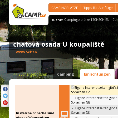
CAMPINGPLÄTZE
Tipps für Ausflüge
suche:
Campingplplätze TSCHECHIEN
Cam
chatová osada U koupaliště
WWW Seiten
<<
Suchergebnissen
Camping
Einrichtungen
Eigene Interenetseiten gibt's 
Sprachen CZ
-
Eigene Interenetseiten gibt's 
Sprachen GB
-
Eigene Interenetseiten gibt's 
Sprachen DK
In welche Sprache sind
eigene Www-seiten