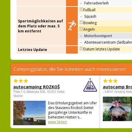
-
Fahrradverleih
Fußball
-
Squash
Sportmöglichkeiten auf
Bowling
dem Platz oder max. 5
Angeln
km entfernt
-
Motorbootsport
-
Abenteuercentrum (Seilbahn
Datum letztes Update
Letztes Update
Campingplätze, die Sie könnten auch interessieren
autocamping ROZKOŠ
autocamp Br
Třída.T.G.Masaryka 836, 55203 Česká
, 54941 Červený Kost
Skalice
Das Erholungsgebiet am Ufer
des Stausees Rozkoš bietet
ganzjährige Unterkünfte in
beheizten Hütten s...
www Seiten