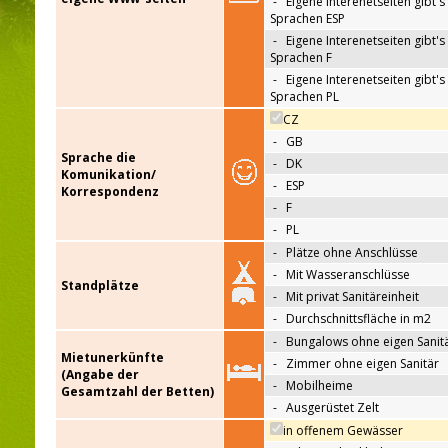
-
Eigene Interenetseiten gibt's 
Sprachen ESP
-
Eigene Interenetseiten gibt's 
Sprachen F
-
Eigene Interenetseiten gibt's 
Sprachen PL
CZ
-
GB
Sprache die
-
DK
Komunikation/
-
ESP
Korrespondenz
-
F
-
PL
-
Plätze ohne Anschlüsse
-
Mit Wasseranschlüsse
Standplätze
-
Mit privat Sanitäreinheit
-
Durchschnittsfläche in m2
-
Bungalows ohne eigen Sanit
Mietunerkünfte
-
Zimmer ohne eigen Sanitär
(Angabe der
-
Mobilheime
Gesamtzahl der Betten)
-
Ausgerüstet Zelt
in offenem Gewässer