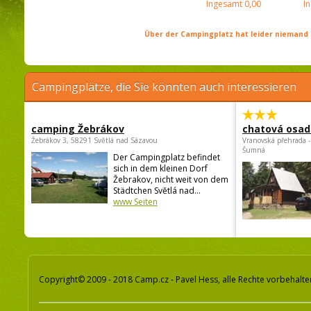
Ingesamt
0,00
I
Über der Campingplatz hat leider niemand 
Campingplätze, die Sie könnten auch interessieren
camping Žebrákov
chatová osad
Žebrákov 3, 58291 Světlá nad Sázavou
Vranovská přehrada -
Šumná
Der Campingplatz befindet
sich in dem kleinen Dorf
Žebrakov, nicht weit von dem
Städtchen Světlá nad...
www Seiten
Copyright© 2009 - 2018 Camp.cz - Pavel Hess, alle Rechte vorbehalte