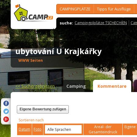
CAMPINGPLÄTZE
Tipps für Ausflüge
suche:
Campingplplätze TSCHECHIEN
Cam
ubytování U Krajkářky
WWW Seiten
<<
Suchergebnissen
Camping
Kommentare
Eigene Bewertung zufügen
Sortieren nach
Areal- der
Eigene 
Datum
Foto
Gesamteindruck