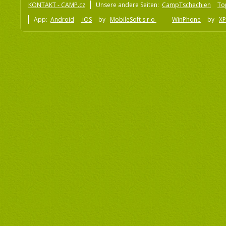
KONTAKT - CAMP.cz
Unsere andere Seiten:
CampTschechien
To
App:
Android
iOS
by
MobileSoft s.r.o
WinPhone
by
XP