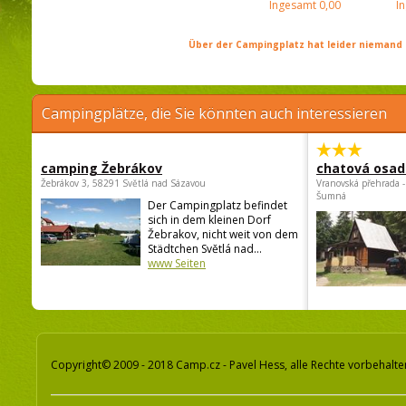
Ingesamt
0,00
I
Über der Campingplatz hat leider niemand 
Campingplätze, die Sie könnten auch interessieren
camping Žebrákov
chatová osad
Žebrákov 3, 58291 Světlá nad Sázavou
Vranovská přehrada -
Šumná
Der Campingplatz befindet
sich in dem kleinen Dorf
Žebrakov, nicht weit von dem
Städtchen Světlá nad...
www Seiten
Copyright© 2009 - 2018 Camp.cz - Pavel Hess, alle Rechte vorbehalte