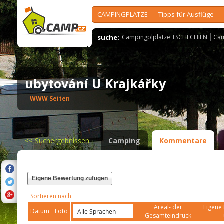
CAMPINGPLÄTZE
Tipps für Ausflüge
suche:
Campingplplätze TSCHECHIEN
Cam
ubytování U Krajkářky
WWW Seiten
<<
Suchergebnissen
Camping
Kommentare
Eigene Bewertung zufügen
Sortieren nach
Areal- der
Eigene 
Datum
Foto
Gesamteindruck