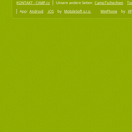
KONTAKT - CAMP.cz
Unsere andere Seiten:
CampTschechien
To
App:
Android
iOS
by
MobileSoft s.r.o
WinPhone
by
XP