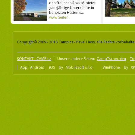
des Stausees Rozkoš bietet
ganzjährige Unterkünfte in
beheizten Hütten s...
www Seiten
Copyright© 2009 - 2018 Camp.cz - Pavel Hess, alle Rechte vorbehalte
KONTAKT - CAMP.cz
Unsere andere Seiten:
CampTschechien
To
App:
Android
iOS
by
MobileSoft s.r.o
WinPhone
by
XP