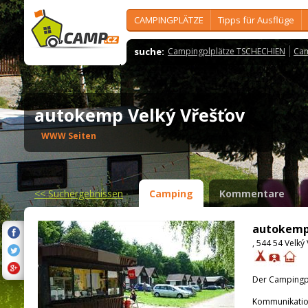
CAMPINGPLÄTZE
Tipps für Ausflüge
suche:
Campingplplätze TSCHECHIEN
Cam
autokemp Velký Vřešťov
WWW Seiten
<<
Suchergebnissen
Camping
Kommentare
autokemp 
, 544 54 Velký
Der Campingpla
Kommunikatio