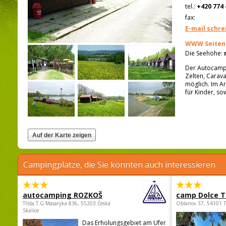
tel.:
+420 774 
fax:
E-mail schre
WWW Seiten
Die Seehöhe:
Der Autocampin
Zelten, Carava
möglich. Im Ar
für Kinder, so
Campingplätze, die Sie könnten auch interessieren
autocamping ROZKOŠ
camp Dolce T
Třída.T.G.Masaryka 836, 55203 Česká
Oblanov 37, 54101 
Skalice
Das Erholungsgebiet am Ufer