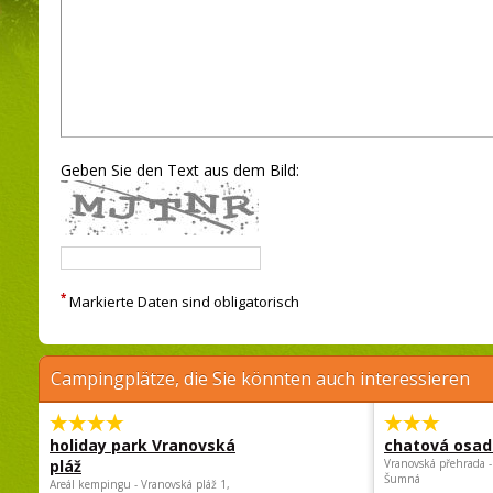
Geben Sie den Text aus dem Bild:
*
Markierte Daten sind obligatorisch
Campingplätze, die Sie könnten auch interessieren
holiday park Vranovská
chatová osad
pláž
Vranovská přehrada -
Šumná
Areál kempingu - Vranovská pláž 1,