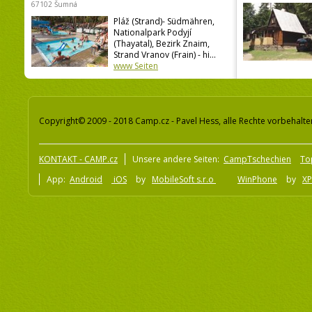
67102 Šumná
Pláž (Strand)- Südmähren,
Nationalpark Podyjí
(Thayatal), Bezirk Znaim,
Strand Vranov (Frain) - hi...
www Seiten
Copyright© 2009 - 2018 Camp.cz - Pavel Hess, alle Rechte vorbehalte
KONTAKT - CAMP.cz
Unsere andere Seiten:
CampTschechien
To
App:
Android
iOS
by
MobileSoft s.r.o
WinPhone
by
XP