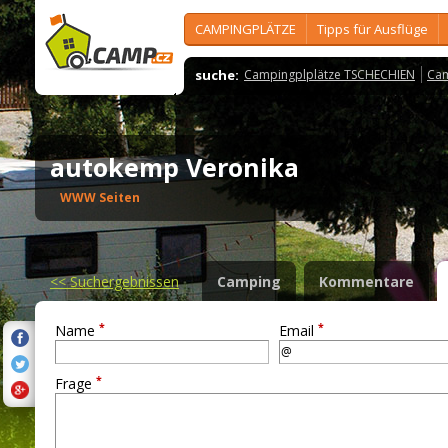
CAMPINGPLÄTZE
Tipps für Ausflüge
suche:
Campingplplätze TSCHECHIEN
Cam
autokemp Veronika
WWW Seiten
<<
Suchergebnissen
Camping
Kommentare
*
*
Name
Email
*
Frage