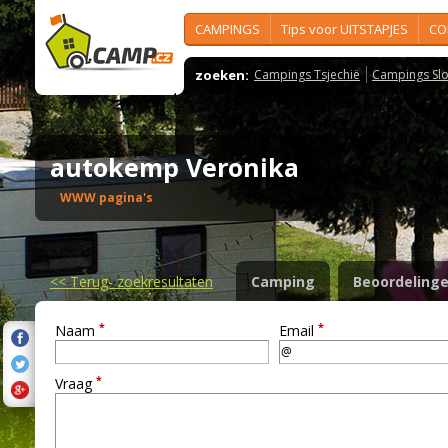
CAMPINGS
Tips voor UITSTAPJES
CO
zoeken:
Campings Tsjechië
Campings Slo
autokemp Veronika
WWW pagina's
<<
Terug- zoekresultaten
Camping
Beoordeling
*
*
Naam
Email
*
Vraag