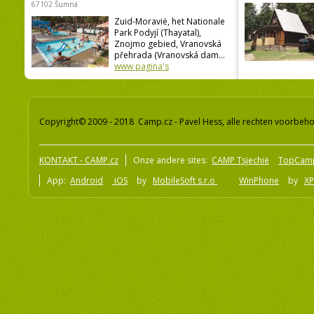
67102 Šumná
Zuid-Moravië, het Nationale
Park Podyjí (Thayatal),
Znojmo gebied, Vranovská
přehrada (Vranovská dam...
www pagina's
Copyright© 2009 - 2018 Camp.cz - Pavel Hess, alle rechten voorbeh
KONTAKT - CAMP.cz
Onze andere sites:
CAMP Tsjechië
TopCam
App:
Android
iOS
by
MobileSoft s.r.o
WinPhone
by
XP