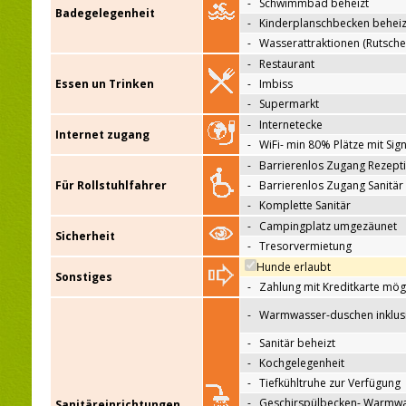
-
Schwimmbad beheizt
Badegelegenheit
-
Kinderplanschbecken beheiz
-
Wasserattraktionen (Rutsche
-
Restaurant
Essen un Trinken
-
Imbiss
-
Supermarkt
-
Internetecke
Internet zugang
-
WiFi- min 80% Plätze mit Sign
-
Barrierenlos Zugang Rezept
Für Rollstuhlfahrer
-
Barrierenlos Zugang Sanitär
-
Komplette Sanitär
-
Campingplatz umgezäunet
Sicherheit
-
Tresorvermietung
Hunde erlaubt
Sonstiges
-
Zahlung mit Kreditkarte mög
-
Warmwasser-duschen inklus
-
Sanitär beheizt
-
Kochgelegenheit
-
Tiefkühltruhe zur Verfügung
-
Geschirspülbecken- Warmw
Sanitäreinrichtungen