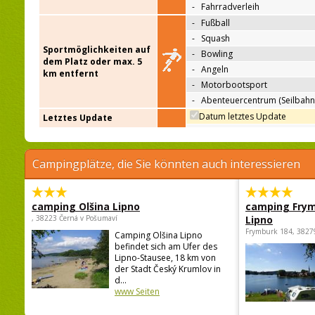
-
Fahrradverleih
-
Fußball
-
Squash
Sportmöglichkeiten auf
-
Bowling
dem Platz oder max. 5
-
Angeln
km entfernt
-
Motorbootsport
-
Abenteuercentrum (Seilbahn
Datum letztes Update
Letztes Update
Campingplätze, die Sie könnten auch interessieren
camping Olšina Lipno
camping Fry
, 38223 Černá v Pošumaví
Lipno
Frymburk 184, 3827
Camping Olšina Lipno
befindet sich am Ufer des
Lipno-Stausee, 18 km von
der Stadt Český Krumlov in
d...
www Seiten