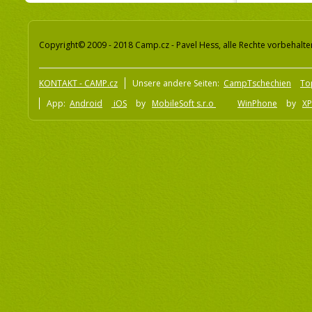
Copyright© 2009 - 2018 Camp.cz - Pavel Hess, alle Rechte vorbehalte
KONTAKT - CAMP.cz
Unsere andere Seiten:
CampTschechien
To
App:
Android
iOS
by
MobileSoft s.r.o
WinPhone
by
XP