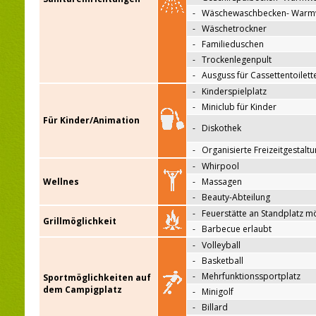
-
Wäschewaschbecken- Warm
-
Wäschetrockner
-
Familieduschen
-
Trockenlegenpult
-
Ausguss für Cassettentoilett
-
Kinderspielplatz
-
Miniclub für Kinder
Für Kinder/Animation
-
Diskothek
-
Organisierte Freizeitgestalt
-
Whirpool
Wellnes
-
Massagen
-
Beauty-Abteilung
-
Feuerstätte an Standplatz m
Grillmöglichkeit
-
Barbecue erlaubt
-
Volleyball
-
Basketball
-
Mehrfunktionssportplatz
Sportmöglichkeiten auf
dem Campigplatz
-
Minigolf
-
Billard