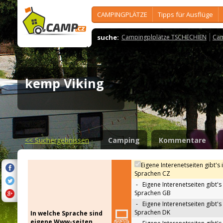
CAMPINGPLÄTZE
Tipps für Ausflüge
suche:
Campingplplätze TSCHECHIEN
Cam
kemp Viking
<<
Suchergebnissen
Camping
Kommentare
Eigene Interenetseiten gibt's 
Sprachen CZ
-
Eigene Interenetseiten gibt's 
Sprachen GB
-
Eigene Interenetseiten gibt's 
Sprachen DK
In welche Sprache sind
eigene Www-seiten