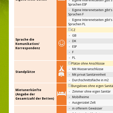
-
Eigene Interenetseiten gibt's 
Sprachen ESP
-
Eigene Interenetseiten gibt's 
Sprachen F
-
Eigene Interenetseiten gibt's 
Sprachen PL
CZ
-
GB
Sprache die
-
DK
Komunikation/
-
ESP
Korrespondenz
-
F
-
PL
Plätze ohne Anschlüsse
-
Mit Wasseranschlüsse
Standplätze
-
Mit privat Sanitäreinheit
-
Durchschnittsfläche in m2
Bungalows ohne eigen Sanitä
Mietunerkünfte
-
Zimmer ohne eigen Sanitär
(Angabe der
-
Mobilheime
Gesamtzahl der Betten)
-
Ausgerüstet Zelt
-
in offenem Gewässer