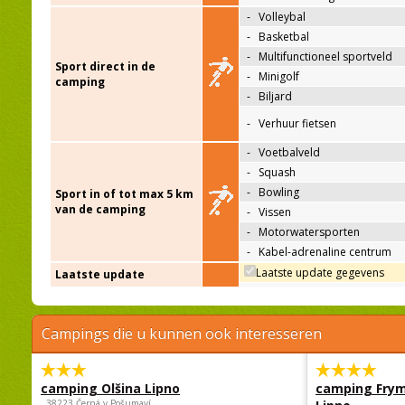
-
Volleybal
-
Basketbal
-
Multifunctioneel sportveld
Sport direct in de
-
Minigolf
camping
-
Biljard
-
Verhuur fietsen
-
Voetbalveld
-
Squash
-
Bowling
Sport in of tot max 5 km
van de camping
-
Vissen
-
Motorwatersporten
-
Kabel-adrenaline centrum
Laatste update gegevens
Laatste update
Campings die u kunnen ook interesseren
camping Olšina Lipno
camping Fry
, 38223 Černá v Pošumaví