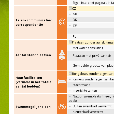
-
Eigen interenet pagina's in t
CZ
-
GB
-
DK
Talen- communicatie/
correspondentie
-
ESP
-
F
-
PL
Plaatsen zonder aansluitinge
-
Met water aansluiting
Aantal standplaatsen
-
Plaatsen met privé-sanitair
-
Gemidelde grootte van plaa
Bungalows zonder eigen sani
Huurfaciliteiten
-
Kamers zonder eigen sanitai
(vermeld in het totale
-
Stacaravans
aantal bedden)
-
Ingerichte tenten
-
Natuur zwemplaats (meer, riv
beek)
-
Buiten zwembad verwarmt
Zwemmogelijkheiden
-
Kleuterbad verwarmt