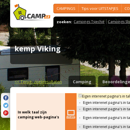
CAMPINGS
Tips voor UITSTAPJES
CO
zoeken:
Campings Tsjechië
Campings Slo
kemp Viking
<<
Terug- zoekresultaten
Camping
Beoordeling
Eigen interenet pagina's in ta
-
Eigen interenet pagina's in t
-
Eigen interenet pagina's in t
In welk taal zijn
camping web-pagina's
-
Eigen interenet pagina's in t
-
Eigen interenet pagina's in ta