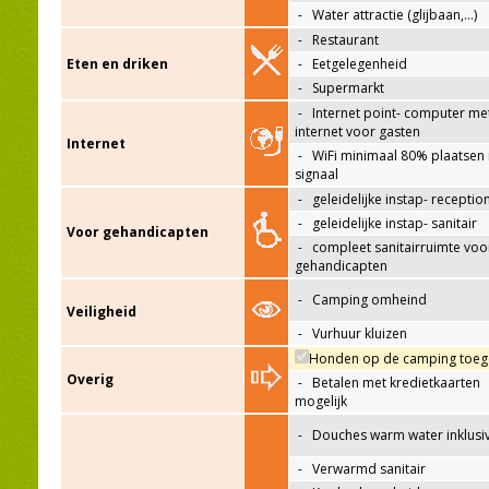
-
Water attractie (glijbaan,…)
-
Restaurant
Eten en driken
-
Eetgelegenheid
-
Supermarkt
-
Internet point- computer me
internet voor gasten
Internet
-
WiFi minimaal 80% plaatsen
signaal
-
geleidelijke instap- receptio
-
geleidelijke instap- sanitair
Voor gehandicapten
-
compleet sanitairruimte voo
gehandicapten
-
Camping omheind
Veiligheid
-
Vurhuur kluizen
Honden op de camping toeg
Overig
-
Betalen met kredietkaarten
mogelijk
-
Douches warm water inklusi
-
Verwarmd sanitair