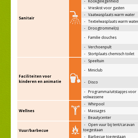
-
Kookgelegenheid
-
Vrieskist voor gasten
-
Vaatwasplaats warm water
Sanitair
-
Textielwasplaats warm wate
-
Droogtrommel(s)
-
Familie douches
-
Verchoenpult
-
Stortplaats chemisch toilet
-
Speeltuin
-
Miniclub
Faciliteiten voor
kinderen en animatie
-
Disco
-
Programma/uitstapjes voor
volwassene
-
Whirpool
Wellnes
-
Massages
-
Beautycenter
-
Open vuur bij tent/caravan
toegestaan
Vuur/barbecue
-
Barbecue toegestaan