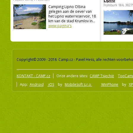
Lipno
Frymburk 184, 3827
Camping Lipno Olšina
gelegen aan de oever van
het Lipno waterreservoir, 18
km van de stad Krumlov in...
www pagina's
Copyright© 2009 - 2018 Camp.cz - Pavel Hess, alle rechten voorbeh
KONTAKT - CAMP.cz
Onze andere sites:
CAMP Tsjechië
TopCam
App:
Android
iOS
by
MobileSoft s.r.o
WinPhone
by
XP