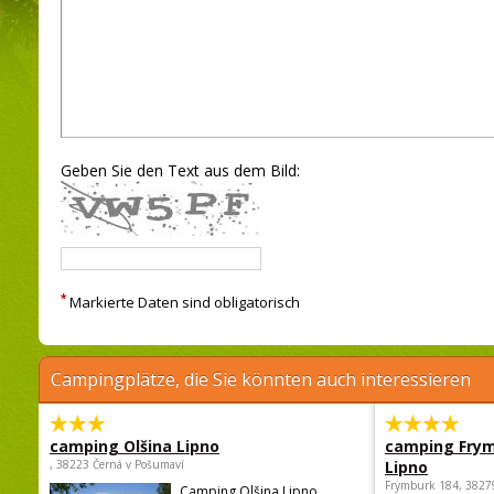
Geben Sie den Text aus dem Bild:
*
Markierte Daten sind obligatorisch
Campingplätze, die Sie könnten auch interessieren
camping Olšina Lipno
camping Fry
, 38223 Černá v Pošumaví
Lipno
Frymburk 184, 3827
Camping Olšina Lipno