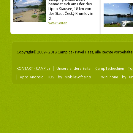
befindet sich am Ufer des
Lipno-Stausee, 18 km von
der Stadt Český Krumlov in
d...
www Seiten
Copyright© 2009 - 2018 Camp.cz - Pavel Hess, alle Rechte vorbehalte
KONTAKT - CAMP.cz
Unsere andere Seiten:
CampTschechien
To
App:
Android
iOS
by
MobileSoft s.r.o
WinPhone
by
XP