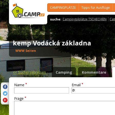
CAMPINGPLÄTZE
Tipps für Ausflüge
suche:
Campingplplätze TSCHECHIEN
Cam
kemp Vodácká základna
WWW Seiten
<<
Suchergebnissen
Camping
Kommentare
*
*
Name
Email
*
Frage