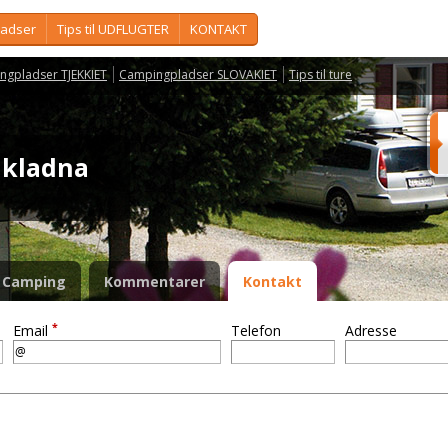
ladser
Tips til UDFLUGTER
KONTAKT
ngpladser TJEKKIET
Campingpladser SLOVAKIET
Tips til ture
ákladna
Camping
Kommentarer
Kontakt
*
Email
Telefon
Adresse