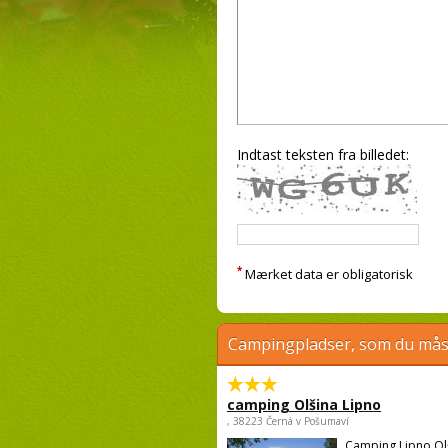
Indtast teksten fra billedet:
*
Mærket data er obligatorisk
Campingpladser, som du måsk
camping Olšina Lipno
, 38223 Černá v Pošumaví
Camping Lipno Ol