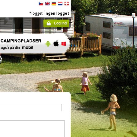
*logget:
ingen logget
Log ind