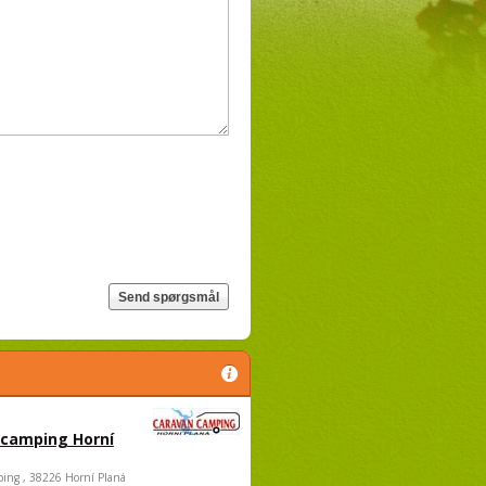
 camping Horní
ing , 38226 Horní Planá