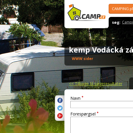
CAMPING p
søg:
Campi
kemp Vodácká z
WWW sider
<<
Tilbage til søgeresultater
*
Navn
*
Forespørgsel