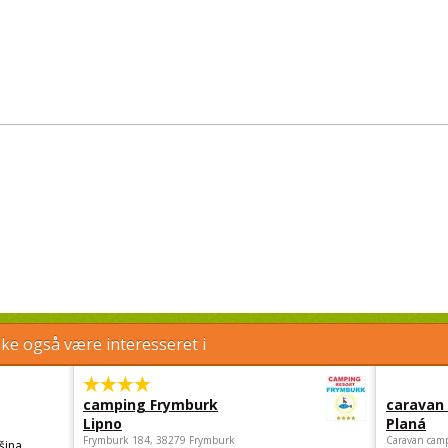
e også være interesseret i
camping Frymburk
caravan
Lipno
Planá
Frymburk 184, 38279 Frymburk
Caravan camp
šina