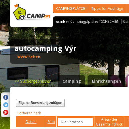
CAMPINGPLÄTZE
Tipps für Ausflüge
suche:
Campingplplätze TSCHECHIEN
Cam
autocamping Výr
WWW Seiten
<<
Suchergebnissen
Camping
Einrichtungen
Eigene Bewertung zufügen
Sortieren nach
Areal- der
Datum
Foto
Gesamteindruck