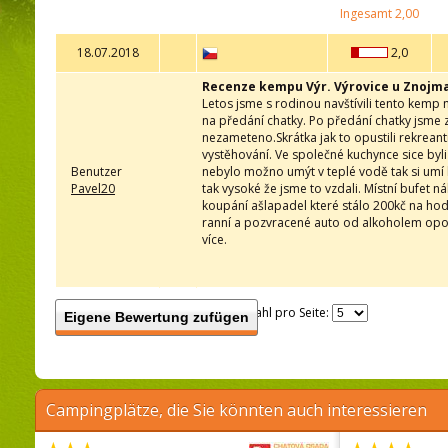
Ingesamt
2,00
18.07.2018
2,0
Recenze kempu Výr. Výrovice u Znojm
Letos jsme s rodinou navštívili tento kemp
na předání chatky. Po předání chatky jsme z
nezameteno.Skrátka jak to opustili rekrean
vystěhování. Ve společné kuchynce sice byli
Benutzer
nebylo možno umýt v teplé vodě tak si umí k
Pavel20
tak vysoké že jsme to vzdali. Místní bufet 
koupání ašlapadel které stálo 200kč na hodi
ranní a pozvracené auto od alkoholem opoj
více.
Anzahl pro Seite:
Eigene Bewertung zufügen
Campingplätze, die Sie könnten auch interessieren