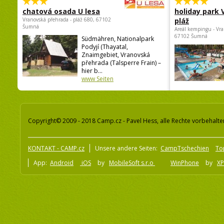
chatová osada U lesa
holiday park
Vranovská přehrada - pláž 680, 67102
pláž
Šumná
Areál kempingu - Vra
67102 Šumná
Südmähren, Nationalpark
Podyjí (Thayatal,
Znaimgebiet, Vranovská
přehrada (Talsperre Frain) –
hier b...
www Seiten
Copyright© 2009 - 2018 Camp.cz - Pavel Hess, alle Rechte vorbehalte
KONTAKT - CAMP.cz
Unsere andere Seiten:
CampTschechien
To
App:
Android
iOS
by
MobileSoft s.r.o
WinPhone
by
XP