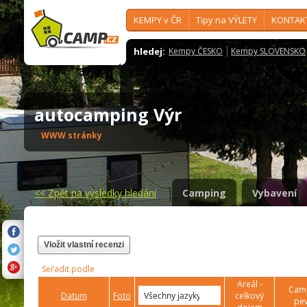
KEMPY v ČR
Tipy na VÝLETY
KONTAK
hledej:
Kempy ČESKO
Kempy SLOVENSKO
autocamping Výr
WWW stránky
<<
Zpět na výsledky hledání
Camping
Vybavení
Vložit vlastní recenzi
Seřadit podle
Areál -
Camp
Datum
Foto
celkový
pev