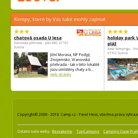
Kempy, které by Vás také mohly zajímat
chatová osada U lesa
holiday park
Vranovská přehrada - pláž 680, 67102
pláž
Šumná
Areál kempingu - Vra
67102 Šumná
Jižní Morava, NP Podyjí,
Znojemsko, Vranovská
přehrada - tak v této lokalitě
jsou umístěny chaty a b...
web stránky
Copyright© 2009 - 2018 Camp.cz - Pavel Hess, všechna práva vyhraz
Ostatní naše weby:
Bezvakemp
TopCamping
Camping Oase Pra