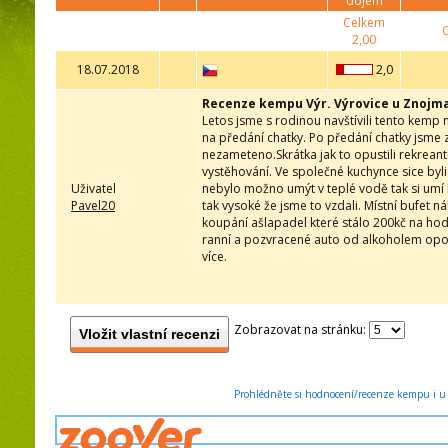
dojem
Celkem
2,00
18.07.2018
2,0
Recenze kempu Výr. Výrovice u Znojm
Letos jsme s rodinou navštívili tento kemp
na předání chatky. Po předání chatky jsme z
nezameteno.Skrátka jak to opustili rekrean
vystěhování. Ve společné kuchynce sice byli
Uživatel
nebylo možno umýt v teplé vodě tak si umí k
Pavel20
tak vysoké že jsme to vzdali. Místní bufet 
koupání ašlapadel které stálo 200kč na hodi
ranní a pozvracené auto od alkoholem opoj
více.
Zobrazovat na stránku:
Vložit vlastní recenzi
Prohlédněte si hodnocení/recenze kempu i u 