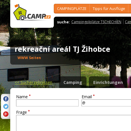
CAMPINGPLÄTZE
Tipps für Ausflüge
suche:
Campingplplätze TSCHECHIEN
Cam
rekreační areál TJ Žihobce
WWW Seiten
<<
Suchergebnissen
Camping
Einrichtungen
*
*
Name
Email
*
Frage