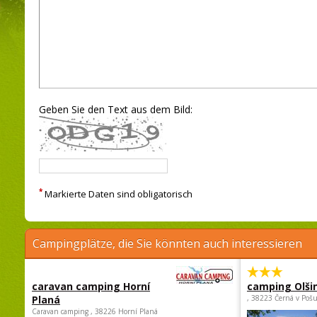
Geben Sie den Text aus dem Bild:
*
Markierte Daten sind obligatorisch
Campingplätze, die Sie könnten auch interessieren
caravan camping Horní
camping Olši
Planá
, 38223 Černá v Poš
Caravan camping , 38226 Horní Planá