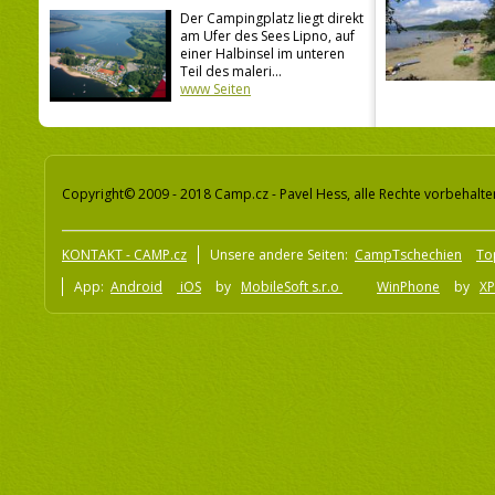
Der Campingplatz liegt direkt
am Ufer des Sees Lipno, auf
einer Halbinsel im unteren
Teil des maleri...
www Seiten
Copyright© 2009 - 2018 Camp.cz - Pavel Hess, alle Rechte vorbehalte
KONTAKT - CAMP.cz
Unsere andere Seiten:
CampTschechien
To
App:
Android
iOS
by
MobileSoft s.r.o
WinPhone
by
XP