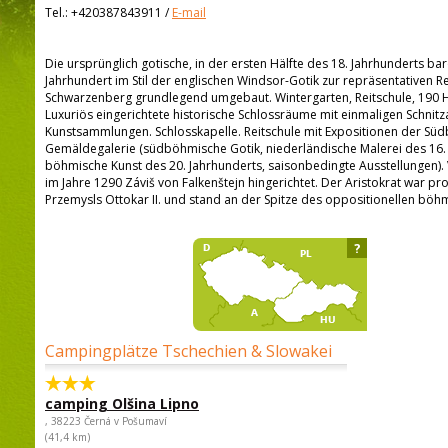
Tel.:
+420387843911
/
E-mail
Die ursprünglich gotische, in der ersten Hälfte des 18. Jahrhunderts ba
Jahrhundert im Stil der englischen Windsor-Gotik zur repräsentativen 
Schwarzenberg grundlegend umgebaut. Wintergarten, Reitschule, 190 H
Luxuriös eingerichtete historische Schlossräume mit einmaligen Schnitz
Kunstsammlungen. Schlosskapelle. Reitschule mit Expositionen der Sü
Gemäldegalerie (südböhmische Gotik, niederländische Malerei des 16. 
böhmische Kunst des 20. Jahrhunderts, saisonbedingte Ausstellungen).
im Jahre 1290 Záviš von Falkenštejn hingerichtet. Der Aristokrat war pro
Przemysls Ottokar II. und stand an der Spitze des oppositionellen böh
?
Campingplätze Tschechien & Slowakei
camping Olšina Lipno
, 38223 Černá v Pošumaví
(41,4 km)