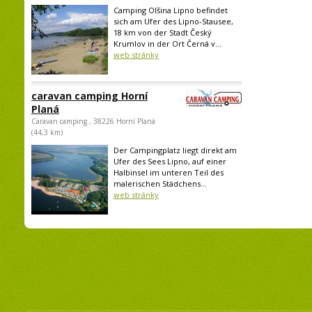
Camping Olšina Lipno befindet
sich am Ufer des Lipno-Stausee,
18 km von der Stadt Český
Krumlov in der Ort Černá v...
web stránky
caravan camping Horní
Planá
Caravan camping , 38226 Horní Planá
(44,3 km)
Der Campingplatz liegt direkt am
Ufer des Sees Lipno, auf einer
Halbinsel im unteren Teil des
malerischen Städchens...
web stránky