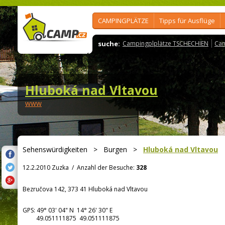
CAMPINGPLÄTZE
Tipps für Ausflüge
suche:
Campingplplätze TSCHECHIEN
Cam
Hluboká nad Vltavou
www
Sehenswürdigkeiten
>
Burgen
>
Hluboká nad Vltavou
12.2.2010 Zuzka
/
Anzahl der Besuche:
328
Bezručova 142, 373 41 Hluboká nad Vltavou
GPS:
49° 03' 04"
N
14° 26' 30"
E
49.051111875 49.051111875