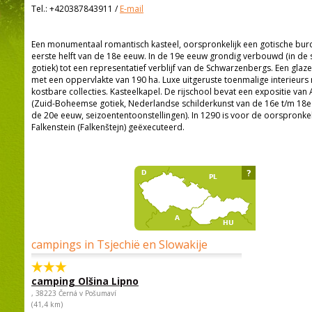
Tel.:
+420387843911
/
E-mail
Een monumentaal romantisch kasteel, oorspronkelijk een gotische bur
eerste helft van de 18e eeuw. In de 19e eeuw grondig verbouwd (in de s
gotiek) tot een representatief verblijf van de Schwarzenbergs. Een glaze
met een oppervlakte van 190 ha. Luxe uitgeruste toenmalige interieurs
kostbare collecties. Kasteelkapel. De rijschool bevat een expositie va
(Zuid-Boheemse gotiek, Nederlandse schilderkunst van de 16e t/m 18e 
de 20e eeuw, seizoententoonstellingen). In 1290 is voor de oorspronkel
Falkenstein (Falkenštejn) geëxecuteerd.
?
campings in Tsjechië en Slowakije
camping Olšina Lipno
, 38223 Černá v Pošumaví
(41,4 km)