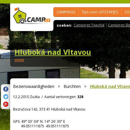
CAMPINGS
Tips voor UITSTAPJES
CO
zoeken:
Campings Tsjechië
Campings Slo
Hluboká nad Vltavou
www
Bezienswaardigheden
>
Burchten
>
Hluboká nad Vltav
12.2.2010 Zuzka
/
Aantal vertoningen:
328
Bezručova 142, 373 41 Hluboká nad Vltavou
GPS:
49° 03' 04"
N
14° 26' 30"
E
49.051111875 49.051111875