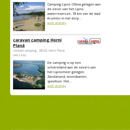
Camping Lipno Olšina gelegen aan
de oever van het Lipno
waterreservoir, 18 km van de stad
Krumlov in het dorp...
web stránky
caravan camping Horní
Planá
Caravan camping , 38226 Horní Planá
(44,3 km)
De camping is op een
schiereiland aan de oevers van
het Lipnomeer gelegen.
Zandstrand, tennisbanen,
speeltuin. Het...
web stránky