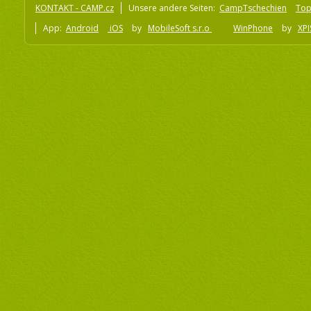
KONTAKT - CAMP.cz
Unsere andere Seiten:
CampTschechien
To
App:
Android
iOS
by
MobileSoft s.r.o
WinPhone
by
XPI