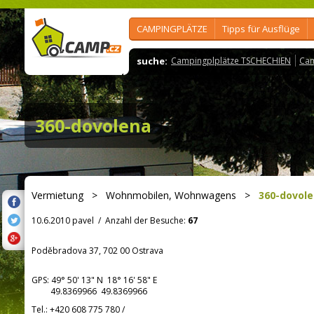
CAMPINGPLÄTZE
Tipps für Ausflüge
suche:
Campingplplätze TSCHECHIEN
Cam
360-dovolena
Vermietung
>
Wohnmobilen, Wohnwagens
>
360-dovol
10.6.2010 pavel
/
Anzahl der Besuche:
67
Poděbradova 37, 702 00 Ostrava
GPS:
49° 50' 13"
N
18° 16' 58"
E
49.8369966 49.8369966
Tel.:
+420 608 775 780
/