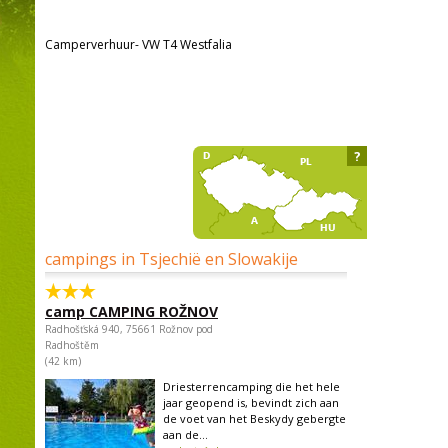
Camperverhuur- VW T4 Westfalia
?
campings in Tsjechië en Slowakije
camp CAMPING ROŽNOV
Radhošťská 940, 75661 Rožnov pod
Radhoštěm
(42 km)
Driesterrencamping die het hele
jaar geopend is, bevindt zich aan
de voet van het Beskydy gebergte
aan de...