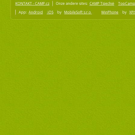
KONTAKT - CAMP.cz
Onze andere sites:
CAMP Tsjechië
TopCamp
App:
Android
iOS
by
MobileSoft s.r.o
WinPhone
by
XPI