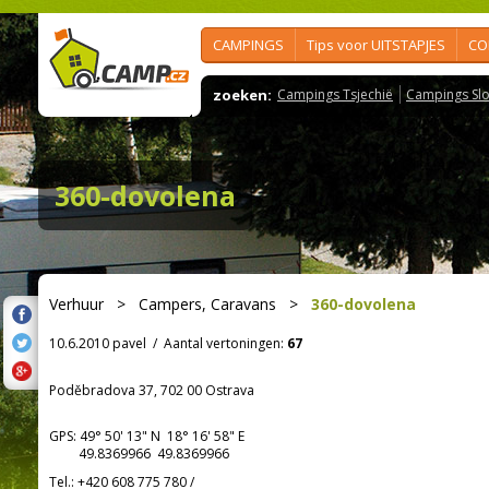
CAMPINGS
Tips voor UITSTAPJES
CO
zoeken:
Campings Tsjechië
Campings Slo
360-dovolena
Verhuur
>
Campers, Caravans
>
360-dovolena
10.6.2010 pavel
/
Aantal vertoningen:
67
Poděbradova 37, 702 00 Ostrava
GPS:
49° 50' 13"
N
18° 16' 58"
E
49.8369966 49.8369966
Tel.:
+420 608 775 780
/