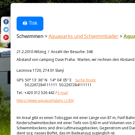
🖨️ Tisk
Schwimmen >
Aquaparks und Schwimmbäder
>
Aqua
21.2.2010 Wilzing
/
Anzahl der Besuche
:
348
Abstand von
camping Oase Praha:
Warten, wir rechnen den Abstand a
Lacinova 1720, 274 01 Slaný
GPS:
50° 13' 36"
N
14° 04' 05"
E
Suche Route
50.2267284111111 50.2267284111111
Tel.:
+420 312 526 442
/
E-mail
https://www.aquaparkslany.cz:80/
Im Areal gibt es einen Toboggan mit einer Länge von 87 m, Fünf-Ba
Kinderschwimmbecken mit einer Tiefe von 0,60 m und Volumen von 2
Schwimmbeckens sind drei Luftmassagebecken, Gegenstrom und Damp
dient sog. nasses Büffet, das im Badeanzug zugänglich ist.