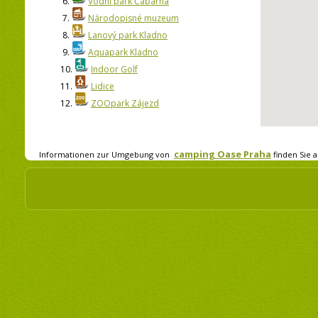
6.
Vodní park Čabárna
7.
Národopisné muzeum
8.
Lanový park Kladno
9.
Aquapark Kladno
10.
Indoor Golf
11.
Lidice
12.
ZOOpark Zájezd
camping Oase Praha
Informationen zur Umgebung von
finden Sie a