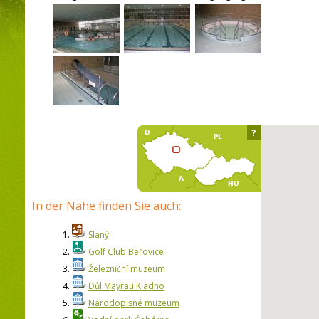
?
In der Nähe finden Sie auch:
1.
Slaný
2.
Golf Club Beřovice
3.
Železniční muzeum
4.
Důl Mayrau Kladno
5.
Národopisné muzeum