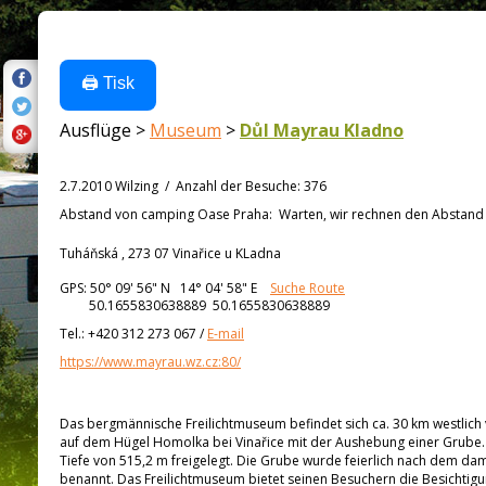
🖨️ Tisk
Ausflüge >
Museum
>
Důl Mayrau Kladno
2.7.2010 Wilzing
/
Anzahl der Besuche
:
376
Abstand von
camping Oase Praha:
Warten, wir rechnen den Abstand a
Tuháňská , 273 07 Vinařice u KLadna
GPS:
50° 09' 56"
N
14° 04' 58"
E
Suche Route
50.1655830638889 50.1655830638889
Tel.:
+420 312 273 067
/
E-mail
https://www.mayrau.wz.cz:80/
Das bergmännische Freilichtmuseum befindet sich ca. 30 km westlich
auf dem Hügel Homolka bei Vinařice mit der Aushebung einer Grube. 
Tiefe von 515,2 m freigelegt. Die Grube wurde feierlich nach dem da
benannt. Das Freilichtmuseum bietet seinen Besuchern die Besichtig