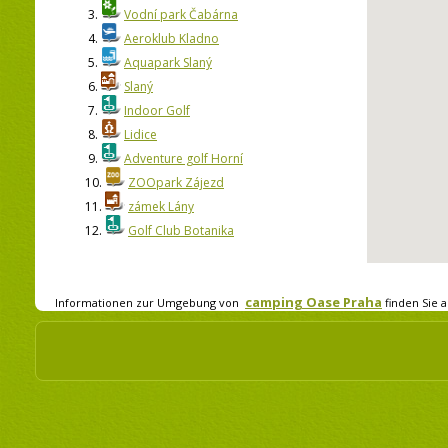
3.
Vodní park Čabárna
4.
Aeroklub Kladno
5.
Aquapark Slaný
6.
Slaný
7.
Indoor Golf
8.
Lidice
9.
Adventure golf Horní
10.
ZOOpark Zájezd
11.
zámek Lány
12.
Golf Club Botanika
camping Oase Praha
Informationen zur Umgebung von
finden Sie a