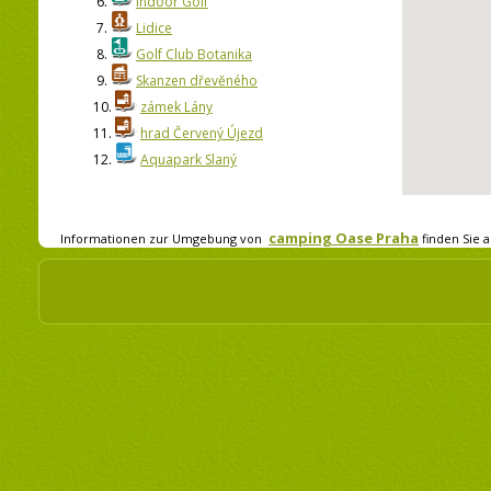
6.
Indoor Golf
7.
Lidice
8.
Golf Club Botanika
9.
Skanzen dřevěného
10.
zámek Lány
11.
hrad Červený Újezd
12.
Aquapark Slaný
camping Oase Praha
Informationen zur Umgebung von
finden Sie a