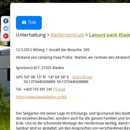
🖨️ Tisk
Unterhaltung >
Kletterzentrum
>
Lanový park Klad
12.3.2012 Wilzing
/
Anzahl der Besuche
:
293
Abstand von
camping Oase Praha:
Warten, wir rechnen den Abstand a
Sportovců 817, 27201 Kladno
GPS:
50° 08' 13"
N
14° 04' 58"
E
Suche Route
50.1370445638889 50.1370445638889
Tel.:
+420 733 361 241
/
E-mail
https://www.lanackladno.cz:80/
Der Seilgarten mit seiner Lage im Erholungs- und Sportareal des Stadts
die einzelnen Besucher, sondern auch für die ganzen Familien und G
Erde. Uns ist die schonende Montage der Hindernisse wichtig, dami
Sambar sind so gestaltet, um den Ansprüchen von verschiedenen B