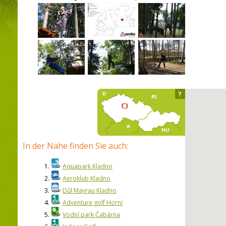
?
In der Nähe finden Sie auch:
1.
Aquapark Kladno
2.
Aeroklub Kladno
3.
Důl Mayrau Kladno
4.
Adventure golf Horní
5.
Vodní park Čabárna