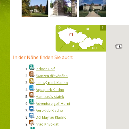
?
In der Nähe finden Sie auch:
1.
Indoor Golf
2.
Skanzen dřevěného
3.
Lanový park Kladno
4.
Aquapark Kladno
5.
Hamousův statek
6.
Adventure golf Horní
7.
Aeroklub Kladno
8.
Důl Mayrau Kladno
9.
hrad Křivoklát