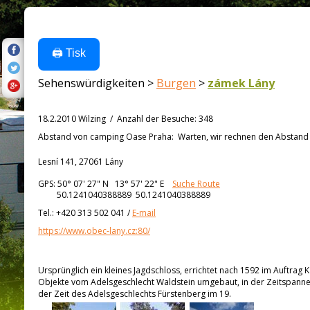
🖨️ Tisk
Sehenswürdigkeiten >
Burgen
>
zámek Lány
18.2.2010 Wilzing
/
Anzahl der Besuche
:
348
Abstand von
camping Oase Praha:
Warten, wir rechnen den Abstand a
Lesní 141, 27061 Lány
GPS:
50° 07' 27"
N
13° 57' 22"
E
Suche Route
50.1241040388889 50.1241040388889
Tel.:
+420 313 502 041
/
E-mail
https://www.obec-lany.cz:80/
Ursprünglich ein kleines Jagdschloss, errichtet nach 1592 im Auftrag Ka
Objekte vom Adelsgeschlecht Waldstein umgebaut, in der Zeitspanne
der Zeit des Adelsgeschlechts Fürstenberg im 19.