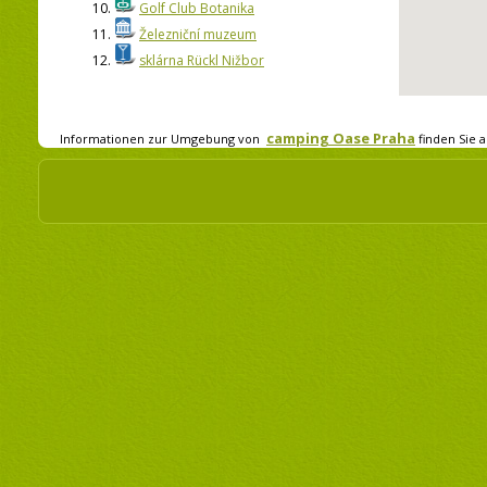
10.
Golf Club Botanika
11.
Železniční muzeum
12.
sklárna Rückl Nižbor
camping Oase Praha
Informationen zur Umgebung von
finden Sie a