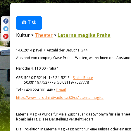
🖨️ Tisk
Kultur >
Theater
>
Laterna magika Praha
14.6.2014 pavel
/
Anzahl der Besuche
:
344
Abstand von
camping Oase Praha:
Warten, wir rechnen den Abstand a
Národní 4, 110 00 Praha 1
GPS:
50° 04' 52"
N
14° 24' 52"
E
Suche Route
50.0811977527778 50.0811977527778
Tel.:
+420 224 901 448
/
E-mail
https://www.narodni-divadlo.cz:80/cs/laterna-magika
Laterna Magika wurde für viele Zuschauer das Synonym für
ein Thea
kombiniert
. Diese Darstellung versteht jeder!
Die Projektion in Laterna Magika ist nicht nur eine Kulisse oder ein In