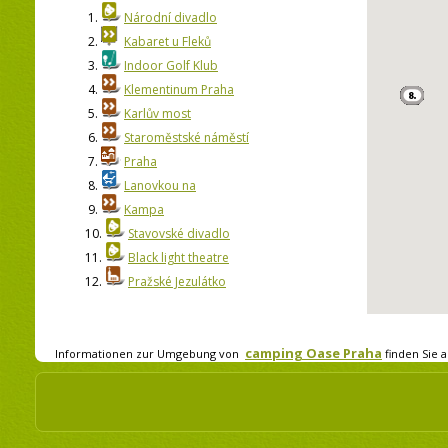
1.
Národní divadlo
2.
Kabaret u Fleků
3.
Indoor Golf Klub
4.
Klementinum Praha
5.
Karlův most
6.
Staroměstské náměstí
7.
Praha
8.
Lanovkou na
9.
Kampa
10.
Stavovské divadlo
11.
Black light theatre
12.
Pražské Jezulátko
camping Oase Praha
Informationen zur Umgebung von
finden Sie a