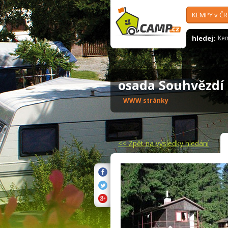
KEMPY v ČR
hledej:
Ke
osada Souhvězd
WWW stránky
<<
Zpět na výsledky hledání