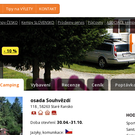
Tipy na VÝLETY
KONTAKT
mpy ČESKO
Kempy SLOVENSKO
Prodejny-servis
Půjčovny
ASOCIACE kemp
í
- 10 %
Camping
Vybavení
Recenze
Ceník
Poptávka
osada Souhvězdí
118 , 58263 Staré Ransko
HOD
30.04.-31.10.
Doba otevření:
Spor
Sanit
Jazyky, komunikace: