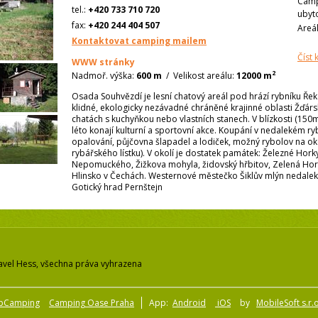
Camp
tel.:
+420 733 710 720
ubyt
fax:
+420 244 404 507
Areá
Kontaktovat camping mailem
Číst
WWW stránky
2
Nadmoř. výška:
600 m
/
Velikost areálu:
12000 m
Osada Souhvězdí je lesní chatový areál pod hrází rybníku Řek
klidné, ekologicky nezávadné chráněné krajinné oblasti Žďárs
chatách s kuchyňkou nebo vlastních stanech. V blízkosti (150m
léto konají kulturní a sportovní akce. Koupání v nedalekém ry
opalování, půjčovna šlapadel a lodiček, možný rybolov na oko
rybářského lístku). V okolí je dostatek památek: Železné Horky‎,
Nepomuckého‎, Žižkova mohyla‎, židovský hřbitov‎, Zelená Hora‎
Hlinsko v Čechách‎. Westernové městečko Šiklův mlýn nedale
Gotický hrad Pernštejn
avel Hess, všechna práva vyhrazena
pCamping
Camping Oase Praha
App:
Android
iOS
by
MobileSoft s.r.