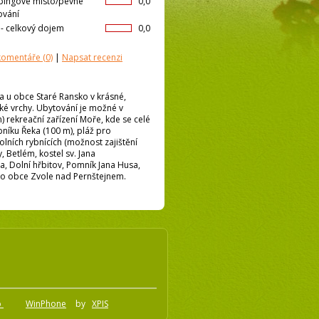
ingové místo/pevné
0,0
ování
l- celkový dojem
0,0
 komentáře
(0)
|
Napsat recenzi
a u obce Staré Ransko v krásné,
ké vrchy. Ubytování je možné v
) rekreační zařízení Moře, kde se celé
bníku Řeka (100 m), pláž pro
lních rybnících (možnost zajištění
 Betlém‎, kostel sv. Jana
, Dolní hřbitov‎, Pomník Jana Husa‎,
ko obce Zvole nad Pernštejnem.
o
WinPhone
by
XPIS