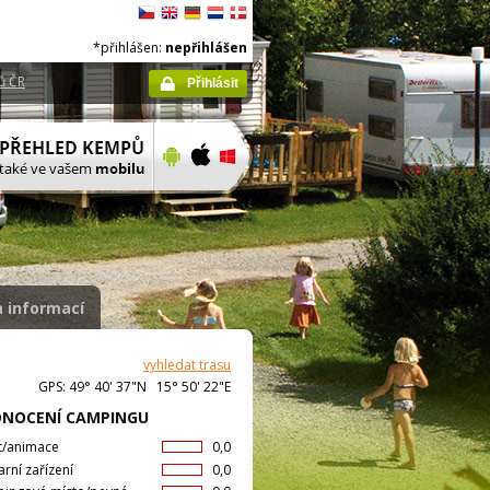
*přihlášen:
nepřihlášen
ů ČR
Přihlásit
 informací
vyhledat trasu
GPS: 49° 40' 37"N 15° 50' 22"E
NOCENÍ CAMPINGU
t/animace
0,0
arní zařízení
0,0