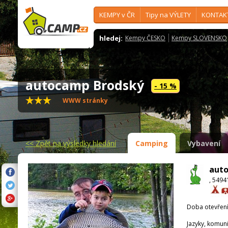
KEMPY v ČR
Tipy na VÝLETY
KONTAK
hledej:
Kempy ČESKO
Kempy SLOVENSKO
autocamp Brodský
- 15 %
WWW stránky
<<
Zpět na výsledky hledání
Camping
Vybavení
aut
, 5494
Doba otevření
Jazyky, komun