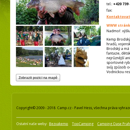
tel.:
+420 739 
fax:
Kontaktovat
WWW stránk
Nadmoř. výšk
Kemp Brodský s
hradů, vojensk
Brodský a má v
fantazie, děts
nejrůznější an
sportovně ryb
svůj způsob o
Vodnickou res
Copyright© 2009 - 2018 Camp.cz - Pavel Hess, všechna práva vyhraz
Ostatní naše weby:
Bezvakemp
TopCamping
Camping Oase Pra