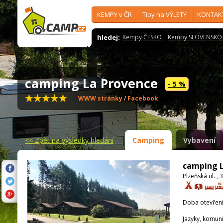
KEMPY v ČR
Tipy na VÝLETY
KONTAK
hledej:
Kempy ČESKO
Kempy SLOVENSKO
camping La Provence
- 5 %
WWW stránky
/
Facebook
<<
Zpět na výsledky hledání
Camping
Vybavení
camping L
Plzeňská ul. ,
Doba otevření
Jazyky, komun