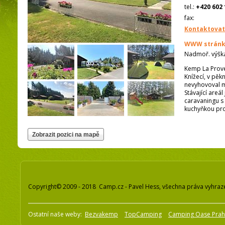
tel.:
+420 602 
fax:
Kontaktovat
WWW stránk
Nadmoř. výšk
Kemp La Prove
Knížecí, v pěk
nevyhovoval m
Stávající areá
caravaningu s
kuchyňkou pro
Copyright© 2009 - 2018 Camp.cz - Pavel Hess, všechna práva vyhraz
Ostatní naše weby:
Bezvakemp
TopCamping
Camping Oase Pra