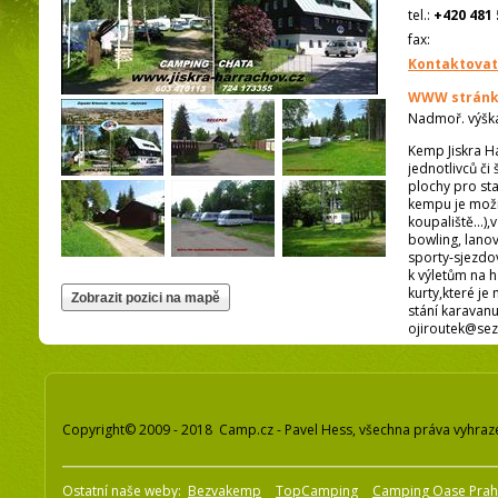
tel.:
+420 481 
fax:
Kontaktovat
WWW stránk
Nadmoř. výšk
Kemp Jiskra Ha
jednotlivců či
plochy pro st
kempu je možno
koupaliště...),
bowling, lano
sporty-sjezdov
k výletům na h
kurty,které j
stání karavanu
ojiroutek@se
Copyright© 2009 - 2018 Camp.cz - Pavel Hess, všechna práva vyhraz
Ostatní naše weby:
Bezvakemp
TopCamping
Camping Oase Pra