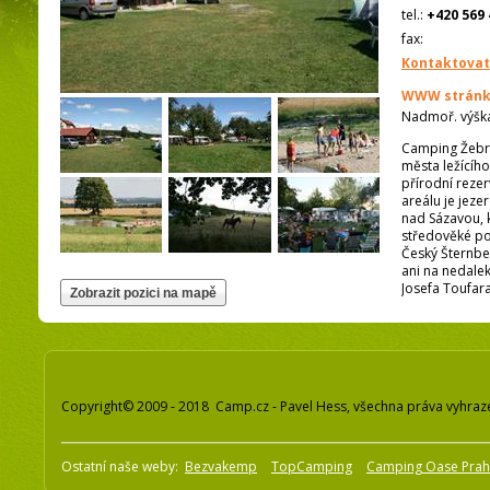
tel.:
+420 569 
fax:
Kontaktovat
WWW stránk
Nadmoř. výšk
Camping Žebrá
města ležícíh
přírodní rezer
areálu je jeze
nad Sázavou, 
středověké pod
Český Šternbe
ani na nedale
Josefa Toufara
Copyright© 2009 - 2018 Camp.cz - Pavel Hess, všechna práva vyhraz
Ostatní naše weby:
Bezvakemp
TopCamping
Camping Oase Pra