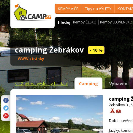
KEMPY v ČR
Tipy na VÝLETY
KONTAK
hledej:
Kempy ČESKO
Kempy SLOVENSKO
camping Žebrákov
- 10 %
WWW stránky
<<
Zpět na výsledky hledání
Camping
Vybavení
camping 
Žebrákov 3 , 
Doba otevření
Jazyky, komun