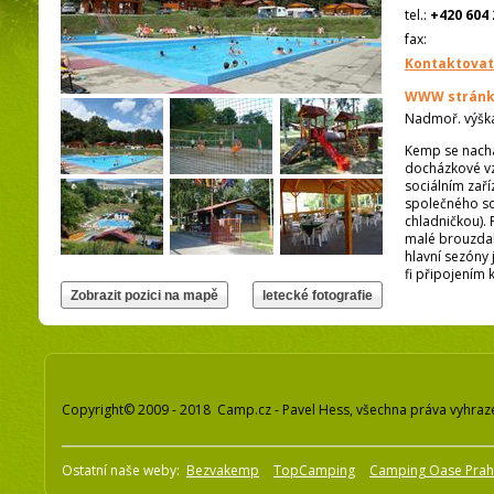
tel.:
+420 604 
fax:
Kontaktovat
WWW stránk
Nadmoř. výšk
Kemp se nachá
docházkové vz
sociálním zaří
společného soc
chladničkou).
malé brouzdali
hlavní sezóny 
fi připojením k
Copyright© 2009 - 2018 Camp.cz - Pavel Hess, všechna práva vyhraz
Ostatní naše weby:
Bezvakemp
TopCamping
Camping Oase Pra