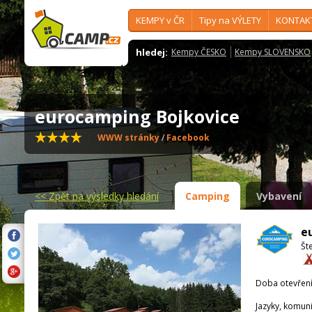
KEMPY v ČR
Tipy na VÝLETY
KONTAK
hledej:
Kempy ČESKO
Kempy SLOVENSKO
eurocamping Bojkovice
WWW stránky
/
Facebook
<<
Zpět na výsledky hledání
Camping
Vybavení
e
Št
Doba otevření
Jazyky, komun