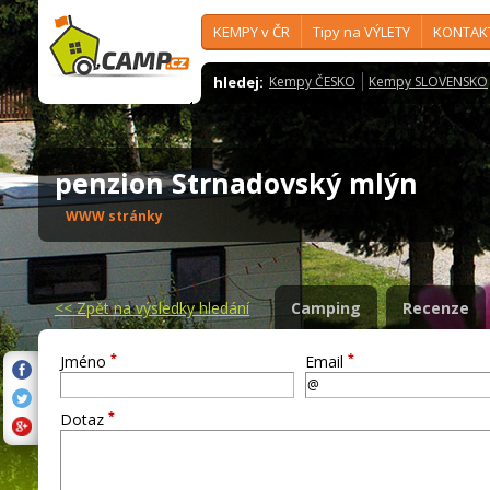
KEMPY v ČR
Tipy na VÝLETY
KONTAK
hledej:
Kempy ČESKO
Kempy SLOVENSKO
penzion Strnadovský mlýn
WWW stránky
<<
Zpět na výsledky hledání
Camping
Recenze
*
*
Jméno
Email
*
Dotaz