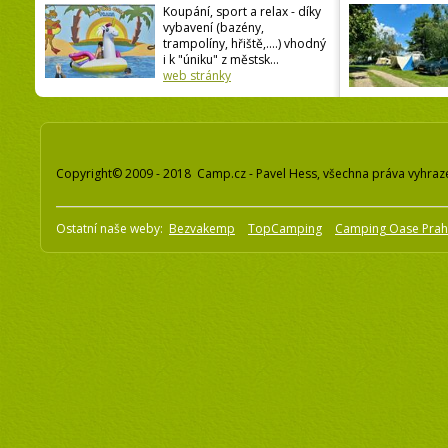
Koupání, sport a relax - díky
vybavení (bazény,
trampolíny, hřiště,....) vhodný
i k "úniku" z městsk...
web stránky
Copyright© 2009 - 2018 Camp.cz - Pavel Hess, všechna práva vyhraz
Ostatní naše weby:
Bezvakemp
TopCamping
Camping Oase Pra