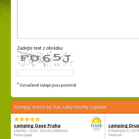
Zadejte text z obrázku:
*
Označené údaje jsou povinné
Kempy, které by Vás také mohly zajímat
camping Oase Praha
camping Dru
Libeňská , 25241 Zlatníky-Hodkovice,
K Reporyjim 4, 155 0
Praha-západ
Trebonice