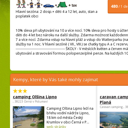
480
/ 1 d
Hlavní sezóna: 2 dosp.+ děti 4 a 12 let, auto, stan a
poplatek obci
10% sleva při ubytování na 10 a více nocí. 10% sleva pro hosty s účten
děti do 4 let bez nároku na další služby. Zdarma možnost každodenní
7 a více nocí. Zdarma vstup na hlavní pláž a vstup do Watterparku (n
služby na 1 noc. V hlavní sezóně ( VII., VIII.) se chatky typu A a C rezervují j
------------------------------------------- ŠKOLY - V měsících květen a 
ubytování a stravování formou polopenze/plné penze. Na každých 1
Kempy, které by Vás také mohly zajímat
camping Olšina Lipno
caravan camp
, 38223 Černá v Pošumaví
Planá
Caravan camping , 3
Camping Olšina Lipno leží na
břehu vodní nádrže Lipno,
18 km od města Český
Krumlov v obci Černá v P...
web stránky