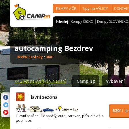
KEMPY v ČR
Tipy na VÝLETY
KONTAK
hledej:
Kempy ČESKO
Kempy SLOVENSKO
autocamping Bezdrev
WWW stránky
/
360º
<<
Zpět na výsledky hledání
Camping
Vybavení
Hlavní sezóna
520
/ 1 d
Hlavní sezóna: 2 dospělý, auto, caravan, příp. elektř. a
popl. obci